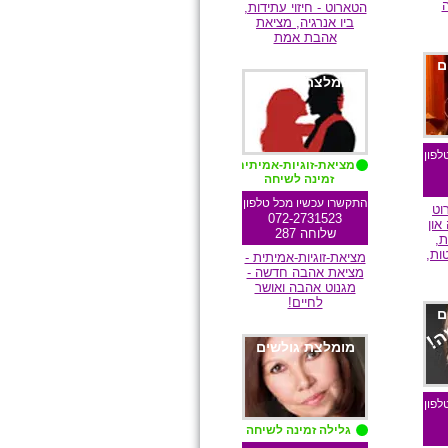
הטארוט - חיזוי עתידות,
ביו אנרגיה, מציאת
אהבת אמת
ם
מומלצת גולשים
לפון
מציאת-זוגיות-אמיתית
זמינה לשיחה
התקשרו עכשיו מכל טלפון
וט
072-2731523
און
שלוחה 287
ת,
ות,
מציאת-זוגיות-אמיתית -
מציאת אהבה חדשה -
מגנוט אהבה ואושר
לחיים!
ם
מומלצת גולשים
לפון
גלילה זמינה לשיחה