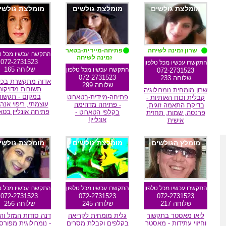
מומלצת גולשים
מומלצת גולשים
מומלצת גולשי
שרון זמינה לשיחה
פתיחה-מיידית-בטארוט
התקשרו עכשיו מכל ט
זמינה לשיחה
072-2731523
התקשרו עכשיו מכל טלפון
שלוחה 165
התקשרו עכשיו מכל טלפון
072-2731523
072-2731523
שלוחה 233
אדוה מתקשרת בכיר
שלוחה 299
תשובות מדויקות
שרון מומחית נומרולוגיה
במקום - תקשור
פתיחה-מיידית-בטארוט
קבלית וכוח האותיות -
עוצמתי, ריפוי אנרג
- פתיחה מדהימה
בדיקת התאמה זוגית,
פתיחה אונליין בטא
בקלפי הטארוט -
פרנסה, שמות, תחזית
אונליין!
אישית
מומלץ הגולשים
מומלצת גולשים
מומלצת גולשי
התקשרו עכשיו מכל טלפון
התקשרו עכשיו מכל טלפון
התקשרו עכשיו מכל ט
072-2731523
072-2731523
072-2731523
שלוחה 217
שלוחה 245
שלוחה 256
ליאו מאסטר בתקשור
גלית מומחית לקריאה
דנה סודות המזל וה
וחיזוי עתידות - מאסטר
בקלפים וקבלת מסרים
- נומרולוגית מפור