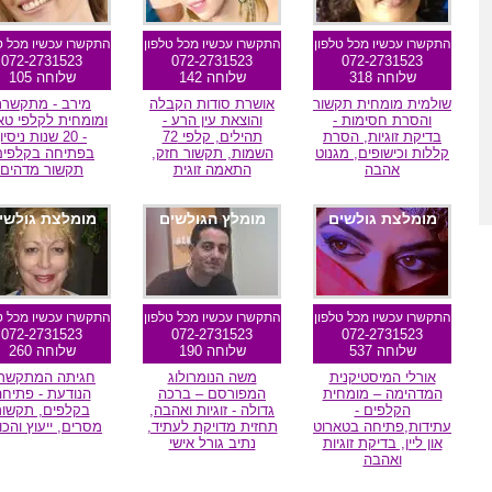
התקשרו עכשיו מכל טלפון
התקשרו עכשיו מכל טלפון
התקשרו עכשיו מכל ט
072-2731523
072-2731523
072-2731523
שלוחה 318
שלוחה 142
שלוחה 105
שולמית מומחית תקשור
אושרת סודות הקבלה
מירב - מתקשר
והסרת חסימות -
והוצאת עין הרע -
ומומחית לקלפי טא
בדיקת זוגיות, הסרת
תהילים, קלפי 72
- 20 שנות ניסיון
קללות וכישופים, מגנוט
השמות, תקשור חזק,
בפתיחה בקלפים
אהבה
התאמה זוגית
תקשור מדהים
מומלצת גולשים
מומלץ הגולשים
מומלצת גולשי
התקשרו עכשיו מכל טלפון
התקשרו עכשיו מכל טלפון
התקשרו עכשיו מכל ט
072-2731523
072-2731523
072-2731523
שלוחה 537
שלוחה 190
שלוחה 260
אורלי המיסטיקנית
משה הנומרולוג
חגיתה המתקשר
המדהימה – מומחית
המפורסם – ברכה
הנודעת - פתיח
הקלפים -
גדולה - זוגיות ואהבה,
בקלפים, תקשור
עתידות,פתיחה בטארוט
תחזית מדויקת לעתיד,
מסרים, ייעוץ והכו
און ליין, בדיקת זוגיות
נתיב גורל אישי
ואהבה