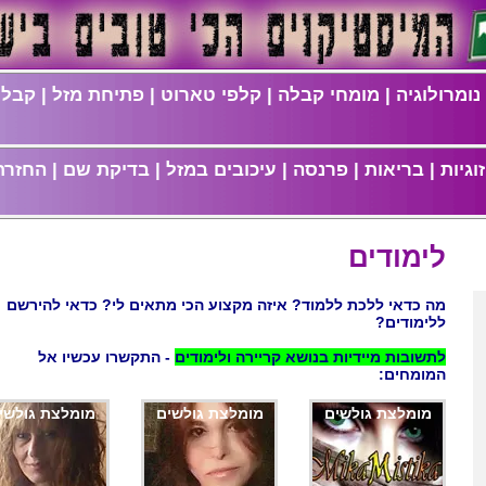
נומרולוגיה
|
מומחי קבלה
|
קלפי טארוט
|
פתיחת מזל
|
קבלת
וגיות
|
בריאות
|
פרנסה
|
עיכובים במזל
|
בדיקת שם
|
החזרת
לימודים
מה כדאי ללכת ללמוד? איזה מקצוע הכי מתאים לי? כדאי להירשם
ללימודים?
לתשובות מיידיות בנושא קריירה ולימודים
- התקשרו עכשיו אל
המומחים:
מומלצת גולשים
מומלצת גולשים
מומלצת גולשי