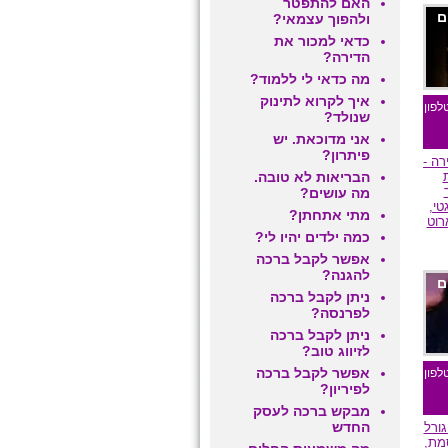
האם להתפטר
ם
ולהפוך עצמאי?
כדאי למכור את
הדירה?
מה כדאי לי ללמוד?
איך לקרוא לתינוק
לפון
שנולד?
אני מדוכאת. יש
פיתרון?
ה -
הבריאות לא טובה.
מה עושים?
טי,
מתי אתחתן?
רוט
כמה ילדים יהיו לי?
אפשר לקבל ברכה
להגנה?
ם
ניתן לקבל ברכה
לפרנסה?
ניתן לקבל ברכה
לזיווג טוב?
אפשר לקבל ברכה
לפון
לפיריון?
מבקש ברכה לעסק
החדש
גורל
סמת,