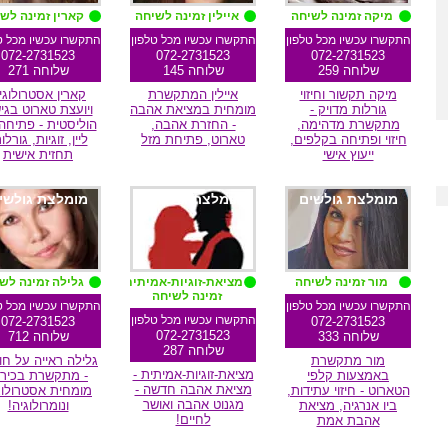
מיקה זמינה לשיחה
איילין זמינה לשיחה
קארין זמינה לש
התקשרו עכשיו מכל טלפון
התקשרו עכשיו מכל טלפון
התקשרו עכשיו מכל ט
072-2731523
072-2731523
072-2731523
שלוחה 259
שלוחה 145
שלוחה 271
מיקה תקשור וחיזוי
איילין המתקשרת
קארין אסטרולוגי
גורלות מדויק -
מומחית במציאת אהבה
ויועצת טארוט בגי
מתקשרת מדהימה,
- החזרת אהבה,
הוליסטית - פתיחה 
חיזוי ופתיחה בקלפים,
טארוט, פתיחת מזל
ליין, זוגיות, גורלו
ייעוץ אישי
תחזית אישית
מומלצת גולשים
מומלצת גולשים
מומלצת גולשי
מור זמינה לשיחה
מציאת-זוגיות-אמיתית
גלילה זמינה לש
זמינה לשיחה
התקשרו עכשיו מכל טלפון
התקשרו עכשיו מכל ט
התקשרו עכשיו מכל טלפון
072-2731523
072-2731523
072-2731523
שלוחה 333
שלוחה 712
שלוחה 287
מור מתקשרת
גלילה ראייה על חו
מציאת-זוגיות-אמיתית -
באמצעות קלפי
- מתקשרת בכירה
מציאת אהבה חדשה -
הטארוט - חיזוי עתידות,
מומחית אסטרולוג
מגנוט אהבה ואושר
ביו אנרגיה, מציאת
ונומרולוגיה!
לחיים!
אהבת אמת