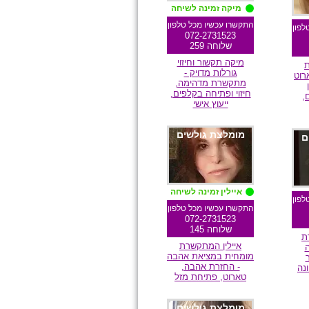
מיקה זמינה לשיחה
התקשרו עכשיו מכל טלפון
לפון
072-2731523
שלוחה 259
מיקה תקשור וחיזוי
ת
גורלות מדויק -
רוט
מתקשרת מדהימה,
חיזוי ופתיחה בקלפים,
,
ייעוץ אישי
מומלצת גולשים
ם
איילין זמינה לשיחה
לפון
התקשרו עכשיו מכל טלפון
072-2731523
שלוחה 145
ת
איילין המתקשרת
ה
מומחית במציאת אהבה
- החזרת אהבה,
ונה
טארוט, פתיחת מזל
מומלצת גולשים