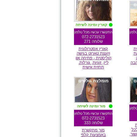
ם
קארין זמינה לשיחה
לפון
התקשרו עכשיו מכל טלפון
072-2731523
שלוחה 271
ת
קארין אסטרולוגית
ת
ויועצת טארוט בגישה
הוליסטית - פתיחה און
הבה
ליין, זוגיות, גורלות,
תחזית אישית
ם
מומלצת גולשים
מור זמינה לשיחה
לפון
התקשרו עכשיו מכל טלפון
072-2731523
שלוחה 333
כל
מור מתקשרת
ור,
באמצעות קלפי