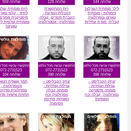
שלוחה 144
שלוחה 129
שלוחה 559
לילך מומחית הגורלות
רות המתקשרת
רוית מומחית עולמ
והמזלות - מומחית
הקבלית הנודעת -
לחיזוי - קלפי טארו
טארוט ונומרולוגיה
העברת מסרים, קבלה,
מיסטיקנית מפורס
קבלית, מגדת עתידות
נומרולוגיה, אסטרולוגיה
ומומחית עולמית לק
טארוט!
מומלץ הגולשים
מומלץ הגולשים
מומלצת גולשי
התקשרו עכשיו מכל טלפון
התקשרו עכשיו מכל טלפון
התקשרו עכשיו מכל ט
072-2731523
072-2731523
072-2731523
שלוחה 398
שלוחה 398
שלוחה 104
יצחק הקבליסט –
יצחק הקבליסט –
תמר אשפית הטאר
גורלות ועתידות -
גורלות ועתידות -
והנומרולוגיה -
מומחה מיסטיקה,
מומחה קבלה,
נומרולוגית מדהימ
נומרולוגיה, קבלה וכח
נומרולוגיה וכח
תחזיות אישיות מדוי
האותיות!
האותיות,פתיחת
חסימות!
מומלצת גולשים
מומלצת גולשים
מומלצת גולשי