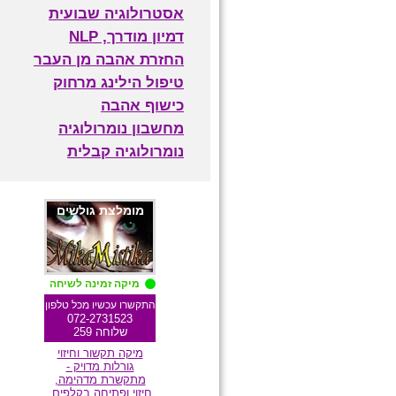
אסטרולוגיה שבועית
דמיון מודרך, NLP
החזרת אהבה מן העבר
טיפול הילינג מרחוק
כישוף אהבה
מחשבון נומרולוגיה
נומרולוגיה קבלית
מומלצת גולשים
מיקה זמינה לשיחה
התקשרו עכשיו מכל טלפון
072-2731523
שלוחה 259
מיקה תקשור וחיזוי
גורלות מדויק -
מתקשרת מדהימה,
חיזוי ופתיחה בקלפים,