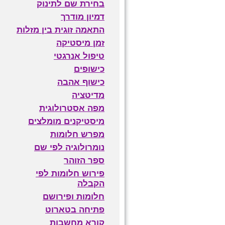
בחירת שם לתינוק
דמיון מודרך
התאמה זוגית בין מזלות
זמן מיסטיקה
טיפול אנרגטי
כישופים
כישוף אהבה
מדיטציה
מפה אסטרולוגית
מיסטיקנים מומלצים
מפרש חלומות
נומרולוגיה לפי שם
ספר הזוהר
פירוש חלומות לפי
הקבלה
חלומות ופירושם
פתיחה בטארוט
קורא מחשבות