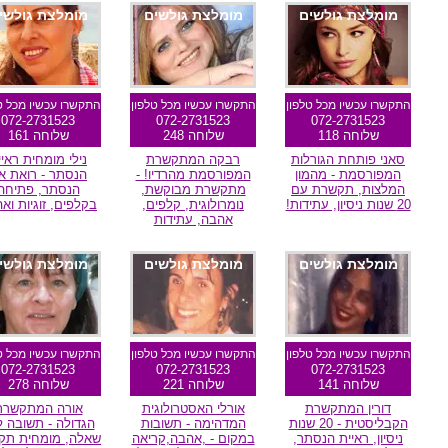
מומלצת גולשים
מומלצת גולשים
מומלצת גולשי
התקשרו עכשיו מכל טלפון
התקשרו עכשיו מכל טלפון
התקשרו עכשיו מכל ט
072-2731523
072-2731523
072-2731523
שלוחה 118
שלוחה 248
שלוחה 161
סאני פותחת הגורלות
רבקה המתקשרת
נילי מומחית ראיי
המפורסמת - מהמון
המפורסמת מהרדיו! -
הנסתר - רואת א
המלצות, תקשרת עם
מתקשרת מבוקשת,
הנסתר, פתיחה
20 שנות ניסיון, עתידות!
נומרולוגית, קלפים,
בקלפים, זוגיות וא
אהבה, עתידות
מומלצת גולשים
מומלצת גולשים
מומלצת גולשי
התקשרו עכשיו מכל טלפון
התקשרו עכשיו מכל טלפון
התקשרו עכשיו מכל ט
072-2731523
072-2731523
072-2731523
שלוחה 141
שלוחה 221
שלוחה 278
דורין המתקשרת
אורלי האסטרולוגית
אורה המתקשרת
הקבליסטית - 20 שנות
המדהימה - תשובות
הגדולה - תשובה ל
ניסיון, ראיית הנסתר,
במקום - ,אהבה,קריאה
שאלה, מומחית תקש