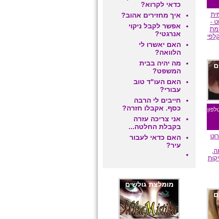
כדאי לקרוא?
ית
איך מחזירים אהוב?
ט -
אפשר לקבל ניקוי
מת
אנרגטי?
לפי
האם יאשרו לי
הלוואה?
מה יהיה בבית
ם
המשפט?
האם העו"ד טוב
עבורי?
חייבים לי הרבה
כסף. אקבלו חזרה?
לפון
אני צריכה עזרה
בקבלת החלטה...
וט
האם כדאי לעבור
עיר?
ה,
קות
מומלצת גולשים
ם