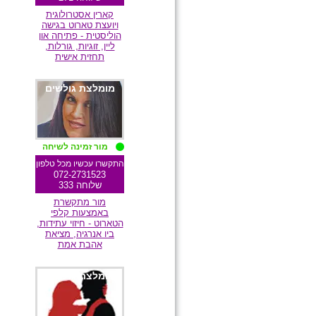
קארין אסטרולוגית
ויועצת טארוט בגישה
הוליסטית - פתיחה און
ליין, זוגיות, גורלות,
תחזית אישית
מומלצת גולשים
מור זמינה לשיחה
התקשרו עכשיו מכל טלפון
072-2731523
שלוחה 333
מור מתקשרת
באמצעות קלפי
הטארוט - חיזוי עתידות,
ביו אנרגיה, מציאת
אהבת אמת
מומלצת גולשים