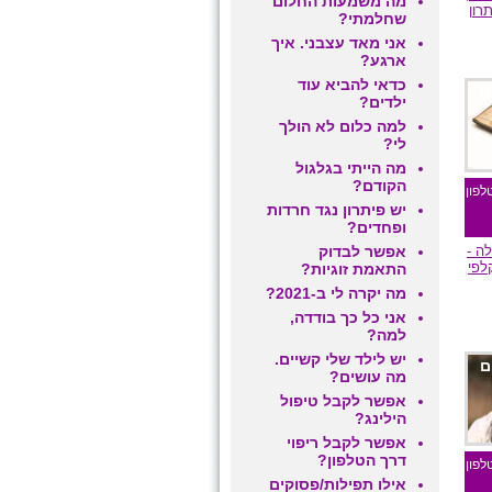
מה משמעות החלום
רון
שחלמתי?
אני מאד עצבני. איך
ארגע?
כדאי להביא עוד
ם
ילדים?
למה כלום לא הולך
לי?
מה הייתי בגלגול
הקודם?
לפון
יש פיתרון נגד חרדות
ופחדים?
ה -
אפשר לבדוק
לפי
התאמת זוגיות?
מה יקרה לי ב-2021?
אני כל כך בודדה,
למה?
יש לילד שלי קשיים.
ם
מה עושים?
אפשר לקבל טיפול
הילינג?
אפשר לקבל ריפוי
דרך הטלפון?
לפון
אילו תפילות/פסוקים