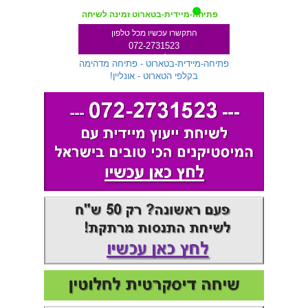
פתיחה-מיידית-בטארוט זמינה לשיחה
התקשרו עכשיו מכל טלפון
072-2731523
שלוחה 299
פתיחה-מיידית-בטארוט - פתיחה מדהימה
בקלפי הטארוט - אונליין!