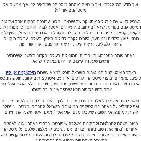
איך תדעו למי ללכת? איך מוצאים מומחה מיסטיקה שמתאים לי? איך מגיעים אל
מיסטיקנים און ליין?
בשביל זה יש את פורטל המיסטיקה של ישראל - ריכזנו עבורכם במקום אחד את טובי
המיסטיקנים במדינת ישראל בתחומים העיקריים: אסטרולוגיה, הורוסקופ, נומרולוגיה,
תקשור, קריאה בקפה, פתרון חלומות, קבלה ומקובלים. גם פתיחת המזל, ייעוץ וליווי
רוחני, ייעוץ לילדים ובני נוער, סיורים לקברי צדיקים בארץ ובעולם, עריכת תיקונים,
שיחזור גלגולים, קריאת הילה, קריאת תווי פנים, ועוד ועוד ועוד.
האתר פותח בטכנולוגיות ייחודיות והמובילות בעולם ובקרוב תחשפו לשירותים
חדשים שלא היו קיימים עד היום במדינת ישראל.
באתר המיסטיקנים הכי טובים בישראל תוכלו למצוא עשרות
מיסטיקנים און ליין
,
טיפים, מאמרים, מוצרי מיסטיקה, קורסים, אירועים ואטרקציות בתחום, חופשה ונופש
אלטרנטיבי, מאות סיפורי רוחניים מרגשים, מפתיעים, סיפורים שלא יאמנו, ואולי גם
אתם תהיו הסיפור הבא שיספר איך חייכם השתנו.
חשוב לדעת שהפורטל שלנו מתעדכן מדי יום ולכן כדאי ורצוי להיכנס לאתר מידי יום
ואף להמליץ על האתר 'המיסטיקנים הכי טובים בישראל' לחברים ומכרים - זו יכולה
להיות המתנה הכי חשובה שיקבלו מכם ואולי אפילו מתנה אשר תשנה את חייהם.
כמובן נשמח להמלצות ולביקורות משלכם שיפורסמו ברחבי האתר ויעזרו לאנשים
אחרים לבחור את הטוב ביותר עבורם. אנו קשובים להמלצות שלכם על מיסטיקן
שאינו נימצא ברשימה וראוי שיהיה בה או לצערנו במידה ונפגעתם ממיסטיקן שנימצא
ברשימה נשמח שתשתפו אותנו בהתנסות זו.