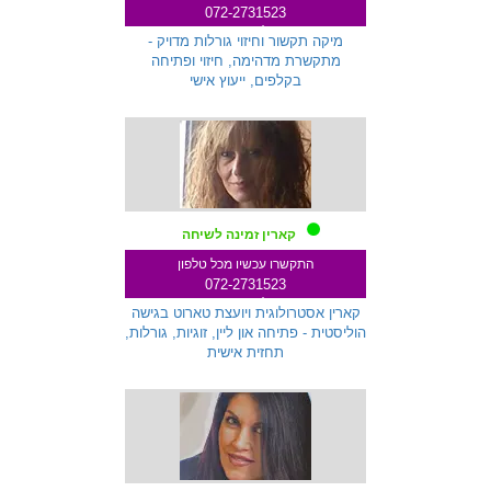
072-2731523
שלוחה 259
מיקה תקשור וחיזוי גורלות מדויק -
מתקשרת מדהימה, חיזוי ופתיחה
בקלפים, ייעוץ אישי
קארין זמינה לשיחה
התקשרו עכשיו מכל טלפון
072-2731523
שלוחה 271
קארין אסטרולוגית ויועצת טארוט בגישה
הוליסטית - פתיחה און ליין, זוגיות, גורלות,
תחזית אישית