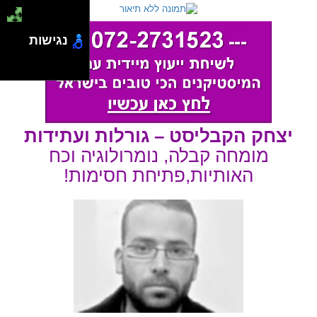
נגישות
יצחק הקבליסט – גורלות ועתידות
מומחה קבלה, נומרולוגיה וכח
האותיות,פתיחת חסימות!