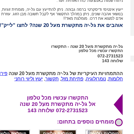
ניתוח שמות באמצעות 'כוח האותיות' ועוד.
ייעוץ אינטימי ודיסקרטי ברמה גבוהה. ניתן להתייעץ עם גל-יה, מומחית זוגיות,
בנושאי אהבה שונים, ניתן במהלך התקשור אף לקבל תשובה מבן הזוג. עוזרת 
אדם למצוא את דרכו. מומלצת מאד!!
אוהבים את גל-יה מתקשרת מעל 20 שנה? לחצו "לייק"!
גל-יה מתקשרת מעל 20 שנה - התקשרו
התקשרו עכשיו מכל טלפון
072-2731523
שלוחה 143
ההתמחויות העיקריות של גל-יה מתקשרת מעל 20 שנה
פירו
חלומות
,
נומרולוגיה
,
פתיחת מזל
,
תקשור
,
יעוץ וליווי רוחני
התקשרו עכשיו מכל טלפון
אל גל-יה מתקשרת מעל 20 שנה
072-2731523 שלוחה 143
מומחים נוספים בתחום:
מומלצת גולשים
מומלצת גולשים
מומלצת גולשי