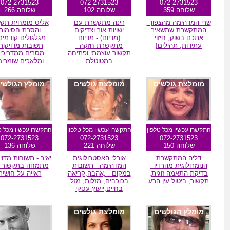
072-2731523
072-2731523
072-2731523
שלוחה 359
שלוחה 102
שלוחה 266
שרי המדהימה מהצפון -
רינה מתקשרת עם
אליס מומחית תקש
המתקשרת שתשאיר
ישויות אור וצדיקים
והסרת חסימות
אתכם בשוק, חיזוי
(מדיום) - מדיום
מגלגולים קודמים
עתידות, תהילים!
מתקשרת חזקה -
תשובות מדויקות
תקשור עוצמתי ופתיחה
מסרים ממדריכי
במטוטלת
ומלאכים שומרים
מומלצת גולשים
מומלצת גולשים
מומלץ הגולשי
התקשרו עכשיו מכל טלפון
התקשרו עכשיו מכל טלפון
התקשרו עכשיו מכל ט
072-2731523
072-2731523
072-2731523
שלוחה 150
שלוחה 221
שלוחה 136
דליה המתקשרת
אורלי האסטרולוגית
יאיר - תשובות מדוי
הנומרולוגית מהרדיו -
המדהימה - תשובות
מתמחה בתקשור 
בדיקת התאמה זוגית,
במקום - ,אהבה,קריאה
ראייה על חושית
תקשור, ביטול עין הרע
בכוכבים, מזלות, מזל
בחיים,ייעוץ עסקי
מומלץ הגולשים
מומלצת גולשים