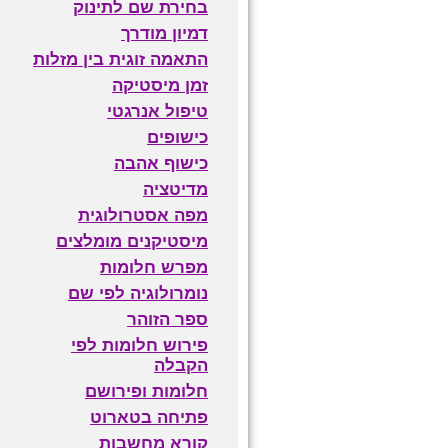
בחירת שם לתינוק
דמיון מודרך
התאמה זוגית בין מזלות
זמן מיסטיקה
טיפול אנרגטי
כישופים
כישוף אהבה
מדיטציה
מפה אסטרולוגית
מיסטיקנים מומלצים
מפרש חלומות
נומרולוגיה לפי שם
ספר הזוהר
פירוש חלומות לפי
הקבלה
חלומות ופירושם
פתיחה בטארוט
קורא מחשבות