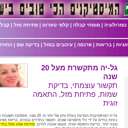
נומרולוגיה
|
מומחי קבלה
|
קלפי טארוט
|
פתיחת מזל
|
קבלת
וגיות
|
בריאות
|
פרנסה
|
עיכובים במזל
|
בדיקת שם
|
החזרת
גל-יה מתקשרת מעל 20
שנה
תקשור עוצמתי, בדיקת
שמות, פתיחת מזל, התאמה
זוגית
גל-יה המיסטיקנית הנודעת בעלת ותק של יותר מ- 20 שנה, מספקת 
בעיות בחיים על ידי כלי מיסטיקה שונים: תקשור בתדרים גבוהים, בריאת מציא
טובה יותר, בדיקת התאמה זוגית, מגנוט אהבה לחיים,
פתיחת שפע ומזל בחיי