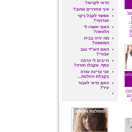
כדאי לקרוא?
איך מחזירים אהוב?
ור
אפשר לקבל ניקוי
אנרגטי?
 -
,
האם יאשרו לי
ם
הלוואה?
!
מה יהיה בבית
המשפט?
ם
האם העו"ד טוב
עבורי?
חייבים לי הרבה
כסף. אקבלו חזרה?
אני צריכה עזרה
לפון
בקבלת החלטה...
האם כדאי לעבור
עיר?
קות,
עם
מומלצת גולשים