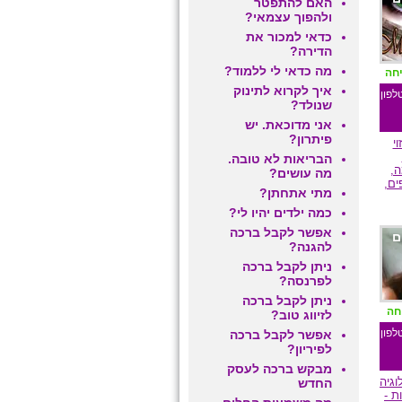
האם להתפטר
ולהפוך עצמאי?
כדאי למכור את
הדירה?
מה כדאי לי ללמוד?
יחה
איך לקרוא לתינוק
לפון
שנולד?
אני מדוכאת. יש
פיתרון?
י
הבריאות לא טובה.
,
מה עושים?
ים,
מתי אתחתן?
כמה ילדים יהיו לי?
אפשר לקבל ברכה
ם
להגנה?
ניתן לקבל ברכה
לפרנסה?
ניתן לקבל ברכה
חה
לזיווג טוב?
לפון
אפשר לקבל ברכה
לפיריון?
מבקש ברכה לעסק
וגיה
החדש
ת -