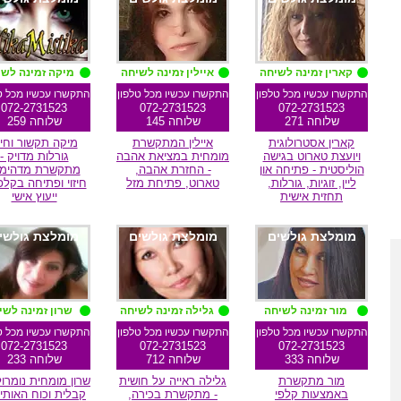
קארין זמינה לשיחה
איילין זמינה לשיחה
מיקה זמינה לש
התקשרו עכשיו מכל טלפון
התקשרו עכשיו מכל טלפון
התקשרו עכשיו מכל ט
072-2731523
072-2731523
072-2731523
שלוחה 271
שלוחה 145
שלוחה 259
קארין אסטרולוגית
איילין המתקשרת
מיקה תקשור וחיזו
ויועצת טארוט בגישה
מומחית במציאת אהבה
גורלות מדויק -
הוליסטית - פתיחה און
- החזרת אהבה,
מתקשרת מדהימה
ליין, זוגיות, גורלות,
טארוט, פתיחת מזל
חיזוי ופתיחה בקלפ
תחזית אישית
ייעוץ אישי
מומלצת גולשים
מומלצת גולשים
מומלצת גולשי
מור זמינה לשיחה
גלילה זמינה לשיחה
שרון זמינה לשי
התקשרו עכשיו מכל טלפון
התקשרו עכשיו מכל טלפון
התקשרו עכשיו מכל ט
072-2731523
072-2731523
072-2731523
שלוחה 333
שלוחה 712
שלוחה 233
מור מתקשרת
גלילה ראייה על חושית
שרון מומחית נומרול
באמצעות קלפי
- מתקשרת בכירה,
קבלית וכוח האותיו