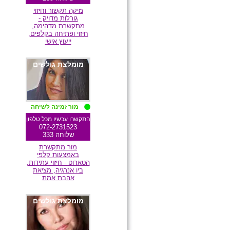
מיקה תקשור וחיזוי
גורלות מדויק -
מתקשרת מדהימה,
חיזוי ופתיחה בקלפים,
ייעוץ אישי
מומלצת גולשים
מור זמינה לשיחה
התקשרו עכשיו מכל טלפון
072-2731523
שלוחה 333
מור מתקשרת
באמצעות קלפי
הטארוט - חיזוי עתידות,
ביו אנרגיה, מציאת
אהבת אמת
מומלצת גולשים