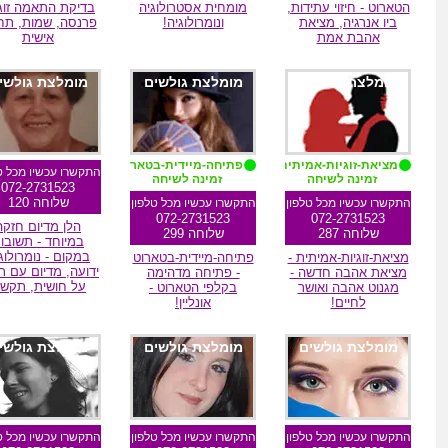
הטארוט - חיזוי עתידות,
מומחית אסטרולוגיה
בדיקת התאמה זוג
ביו אנרגיה, מציאת
ונומרולוגיה!
פרנסה, שמות, תח
אהבת אמת
אישית
מומלצת גולשים
מומלצת גולשים
מומלצת גולשי
מציאת-זוגיות-אמיתית
פתיחה-מיידית-בטארוט
התקשרו עכשיו מכל ט
זמינה לשיחה
זמינה לשיחה
072-2731523
שלוחה 120
התקשרו עכשיו מכל טלפון
התקשרו עכשיו מכל טלפון
072-2731523
072-2731523
הלן מדיום חזקה
שלוחה 287
שלוחה 299
במיוחד - תשובו
במקום - נומרולוג
מציאת-זוגיות-אמיתית -
פתיחה-מיידית-בטארוט
ידועה, מדיום עם רא
מציאת אהבה חדשה -
- פתיחה מדהימה
על חושית, תקשו
מגנוט אהבה ואושר
בקלפי הטארוט -
לחיים!
אונליין!
מומלצת גולשים
מומלצת גולשים
מומלצת גולשי
התקשרו עכשיו מכל טלפון
התקשרו עכשיו מכל טלפון
התקשרו עכשיו מכל ט