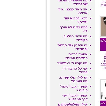
מה משמעות החלום
ית,
שחלמתי?
זית
אני מאד עצבני. איך
ארגע?
כדאי להביא עוד
ם
ילדים?
למה כלום לא הולך
לי?
מה הייתי בגלגול
הקודם?
לפון
יש פיתרון נגד חרדות
ופחדים?
אפשר לבדוק
ת
התאמת זוגיות?
ית
מה יקרה לי ב-2021?
ייה
ר
אני כל כך בודדה,
למה?
יש לילד שלי קשיים.
מה עושים?
ם
אפשר לקבל טיפול
הילינג?
אפשר לקבל ריפוי
דרך הטלפון?
לפון
אילו תפילות/פסוקים