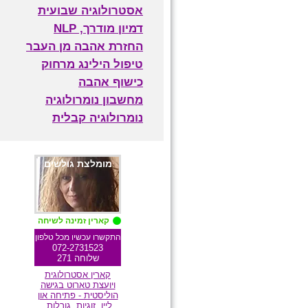
אסטרולוגיה שבועית
דמיון מודרך, NLP
החזרת אהבה מן העבר
טיפול הילינג מרחוק
כישוף אהבה
מחשבון נומרולוגיה
נומרולוגיה קבלית
מומלצת גולשים
קארין זמינה לשיחה
התקשרו עכשיו מכל טלפון
072-2731523
שלוחה 271
קארין אסטרולוגית
ויועצת טארוט בגישה
הוליסטית - פתיחה און
ליין, זוגיות, גורלות,