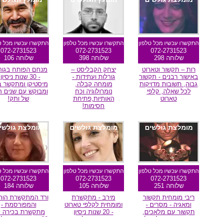
התקשרו עכשיו מכל טלפון
התקשרו עכשיו מכל טלפון
התקשרו עכשיו מכל ט
072-2731523
072-2731523
072-2731523
שלוחה 298
שלוחה 398
שלוחה 106
רות – תקשור וטארוט
יצחק הקבליסט –
מנחם הפותח בגור
באישור רבנים - תקשור
גורלות ועתידות -
- 30 שנות ניסיון 
גבוה, תשובות מדויקות
מומחה קבלה,
מיסטיקן ומתקשר ב
לכל שאלה, קלפי
נומרולוגיה וכח
ומבוקש עם שנים ר
טארוט
האותיות,פתיחת
של ותק!
חסימות!
מומלצת גולשים
מומלצת גולשים
מומלצת גולשי
התקשרו עכשיו מכל טלפון
התקשרו עכשיו מכל טלפון
התקשרו עכשיו מכל ט
072-2731523
072-2731523
072-2731523
שלוחה 251
שלוחה 105
שלוחה 184
ריבי מומחית תקשור
מירב - מתקשרת
ורד המתקשרת הות
ומאגיה - מסרים -
ומומחית לקלפי טארוט
והמפורסמת -
תקשור עם מלאכים,
- 20 שנות ניסיון
מתקשרת בכירה 