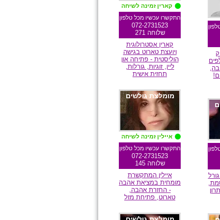
קארין זמינה לשיחה
התקשרו עכשיו מכל טלפון
072-2731523
לפון
שלוחה 271
קארין אסטרולוגית
ויועצת טארוט בגישה
ק
הוליסטית - פתיחה און
פים
ליין, זוגיות, גורלות,
בה,
תחזית אישית
ם!
מומלצת גולשים
ם
איילין זמינה לשיחה
התקשרו עכשיו מכל טלפון
לפון
072-2731523
שלוחה 145
איילין המתקשרת
גורל
מומחית במציאת אהבה
סמת,
- החזרת אהבה,
רון
טארוט, פתיחת מזל
מומלצת גולשים
ם