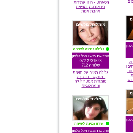
פים,
הטארוט - חיזוי עתידות,
ביו אנרגיה, מציאת
אהבת אמת
ם
מומלצת גולשים
לפון
גלילה זמינה לשיחה
התקשרו עכשיו מכל טלפון
072-2731523
חה
שלוחה 712
ים!
יחה
גלילה ראייה על חושית
ת
- מתקשרת בכירה,
דש
מומחית אסטרולוגיה
ונומרולוגיה!
ם
מומלצת גולשים
לפון
שרון זמינה לשיחה
התקשרו עכשיו מכל טלפון