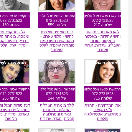
התקשרו עכשיו מכל טלפון
התקשרו עכשיו מכל טלפון
התקשרו עכשיו מכל ט
072-2731523
072-2731523
072-2731523
שלוחה 217
שלוחה 559
שלוחה 159
ליאו מאסטר בתקשור
רוית מומחית עולמית
גל - מתקשר ותי
וחיזוי עתידות - מאסטר
לחיזוי - קלפי טארוט -
ומנוסה, מומחה קל
בתקשור, סודות
מיסטיקנית מפורסמת
- בדיקת זוגיות ואה
הקבלה, עתידות, זוגיות
ומומחית עולמית לקלפי
עתיד וגורל, קלפי
ואהבה
טארוט!
מומלצת גולשים
מומלצת גולשים
מומלצת גולשי
התקשרו עכשיו מכל טלפון
התקשרו עכשיו מכל טלפון
התקשרו עכשיו מכל ט
072-2731523
072-2731523
072-2731523
שלוחה 715
שלוחה 144
שלוחה 256
אתי המדהימה - תחזית
לילך מומחית הגורלות
דנה סודות המזל וה
ע"פ תקשור,
והמזלות - מומחית
- נומרולוגית מפור
נומרולוגיה, אסטרולוגיה
טארוט ונומרולוגיה
טארוט, עתידות, פת
וקלפים
קבלית, מגדת עתידות
חלומות
מומלצת גולשים
מומלץ הגולשים
מומלץ הגולשי