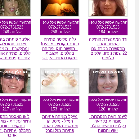
התקשרו עכשיו מכל טלפון
התקשרו עכשיו מכל טלפון
התקשרו עכשיו מכל ט
072-2731523
072-2731523
072-2731523
שלוחה 184
שלוחה 258
שלוחה 246
ורד המתקשרת הותיקה
גליה מליסה פתיחה
אלינור פותחת בקל
והמפורסמת -
בספר הקודש - מדהים!
טארוט, נומורולוג
מתקשרת בכירה עם
- תקשור חזק, פתיחה
ומתקשרת - מומח
22 שנות ניסיון, קלפים,
בקלפים, תשובות
קלפים, פתיחה און ל
חלומות
במקום מספר הקודש
עתידות,פתיחת הג
מומלצת גולשים
מומלץ הגולשים
מומלץ הגולשי
התקשרו עכשיו מכל טלפון
התקשרו עכשיו מכל טלפון
התקשרו עכשיו מכל ט
072-2731523
072-2731523
072-2731523
שלוחה 126
שלוחה 153
שלוחה 217
ליענה רואת הנסתרות -
מייקל מומחה פתיחת
ליאו מאסטר בתקש
מומחית בקריאה
המזל - מיסטיקן
וחיזוי עתידות - מא
בקלפים וראיית הנולד,
ומתקשר מעולם אחר,
בתקשור, סודות
ייעוץ והכוונה
פתיחת מזל וגורל
הקבלה, עתידות, זוג
ואהבה