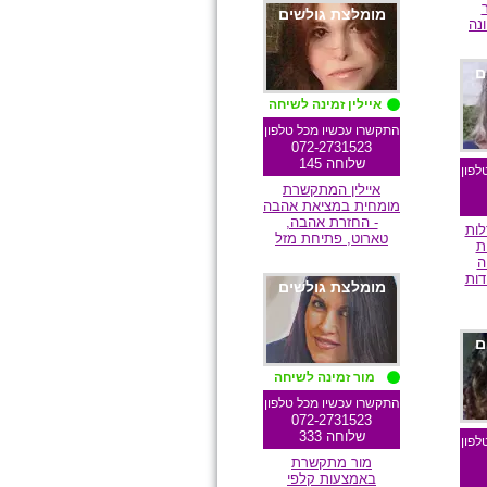
מומלצת גולשים
ונה
ם
איילין זמינה לשיחה
התקשרו עכשיו מכל טלפון
072-2731523
שלוחה 145
לפון
איילין המתקשרת
מומחית במציאת אהבה
- החזרת אהבה,
לות
טארוט, פתיחת מזל
ת
ה
דות
מומלצת גולשים
ם
מור זמינה לשיחה
התקשרו עכשיו מכל טלפון
072-2731523
שלוחה 333
לפון
מור מתקשרת
באמצעות קלפי