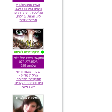
קארין אסטרולוגית
ויועצת טארוט בגישה
הוליסטית - פתיחה און
ליין, זוגיות, גורלות,
תחזית אישית
מומלצת גולשים
מיקה זמינה לשיחה
התקשרו עכשיו מכל טלפון
072-2731523
שלוחה 259
מיקה תקשור וחיזוי
גורלות מדויק -
מתקשרת מדהימה,
חיזוי ופתיחה בקלפים,
ייעוץ אישי
מומלצת גולשים