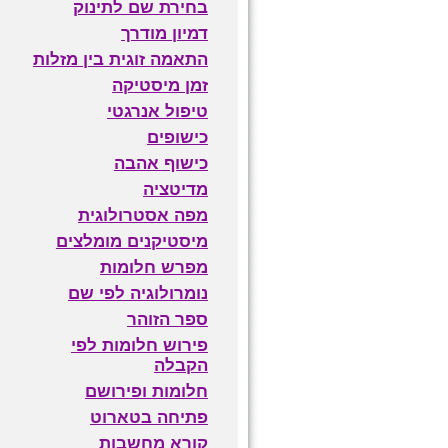
בחירת שם לתינוק
דמיון מודרך
התאמה זוגית בין מזלות
זמן מיסטיקה
טיפול אנרגטי
כישופים
כישוף אהבה
מדיטציה
מפה אסטרולוגית
מיסטיקנים מומלצים
מפרש חלומות
נומרולוגיה לפי שם
ספר הזוהר
פירוש חלומות לפי
הקבלה
חלומות ופירושם
פתיחה בטארוט
קורא מחשבות