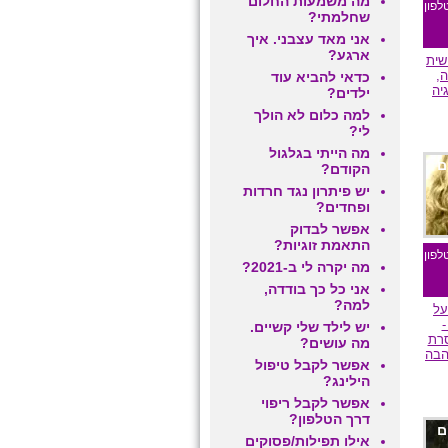
מה משמעות החלום
לפון
שחלמתי?
אני מאד עצבני. איך
ארגע?
שית
,
כדאי להביא עוד
יה
ילדים?
למה כלום לא הולך
לי?
מה הייתי בגלגול
ם
הקודם?
יש פיתרון נגד חרדות
ופחדים?
אפשר לבדוק
התאמת זוגיות?
לפון
מה יקרה לי ב-2021?
אני כל כך בודדה,
למה?
ל
-
יש לילד שלי קשיים.
רת
מה עושים?
הבה
אפשר לקבל טיפול
הילינג?
אפשר לקבל ריפוי
דרך הטלפון?
ם
אילו תפילות/פסוקים