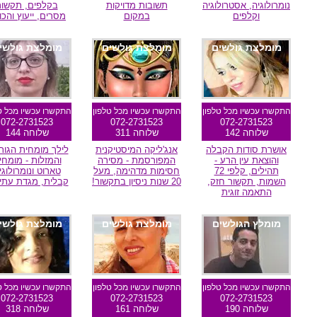
נומרולוגיה, אסטרולוגיה
תשובות מדויקות
בקלפים, תקשור
וקלפים
במקום
מסרים, ייעוץ והכו
מומלצת גולשים
מומלצת גולשים
מומלצת גולשי
התקשרו עכשיו מכל טלפון
התקשרו עכשיו מכל טלפון
התקשרו עכשיו מכל ט
072-2731523
072-2731523
072-2731523
שלוחה 142
שלוחה 311
שלוחה 144
אושרת סודות הקבלה
אנג'ליקה המיסטיקנית
לילך מומחית הגור
והוצאת עין הרע -
המפורסמת - מסירה
והמזלות - מומחי
תהילים, קלפי 72
חסימות מדהימה, מעל
טארוט ונומרולוגי
השמות, תקשור חזק,
20 שנות ניסיון בתקשור!
קבלית, מגדת עתי
התאמה זוגית
מומלץ הגולשים
מומלצת גולשים
מומלצת גולשי
התקשרו עכשיו מכל טלפון
התקשרו עכשיו מכל טלפון
התקשרו עכשיו מכל ט
072-2731523
072-2731523
072-2731523
שלוחה 190
שלוחה 161
שלוחה 318