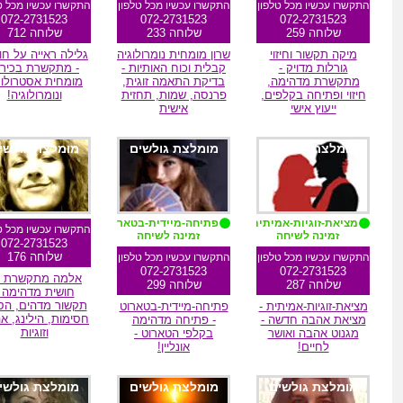
התקשרו עכשיו מכל טלפון
התקשרו עכשיו מכל טלפון
התקשרו עכשיו מכל ט
072-2731523
072-2731523
072-2731523
שלוחה 259
שלוחה 233
שלוחה 712
מיקה תקשור וחיזוי
שרון מומחית נומרולוגיה
גלילה ראייה על חו
גורלות מדויק -
קבלית וכוח האותיות -
- מתקשרת בכירה
מתקשרת מדהימה,
בדיקת התאמה זוגית,
מומחית אסטרולוג
חיזוי ופתיחה בקלפים,
פרנסה, שמות, תחזית
ונומרולוגיה!
ייעוץ אישי
אישית
מומלצת גולשים
מומלצת גולשים
מומלצת גולשי
מציאת-זוגיות-אמיתית
פתיחה-מיידית-בטארוט
התקשרו עכשיו מכל ט
זמינה לשיחה
זמינה לשיחה
072-2731523
שלוחה 176
התקשרו עכשיו מכל טלפון
התקשרו עכשיו מכל טלפון
072-2731523
072-2731523
אלמה מתקשרת ע
שלוחה 287
שלוחה 299
חושית מדהימה 
תקשור מדהים, הס
מציאת-זוגיות-אמיתית -
פתיחה-מיידית-בטארוט
חסימות, הילינג, א
מציאת אהבה חדשה -
- פתיחה מדהימה
וזוגיות
מגנוט אהבה ואושר
בקלפי הטארוט -
לחיים!
אונליין!
מומלצת גולשים
מומלצת גולשים
מומלצת גולשי