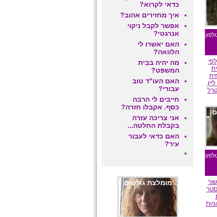
כדאי לקרוא?
איך מחזירים אהוב?
אפשר לקבל ניקוי
אנרגטי?
לפון
האם יאשרו לי
הלוואה?
פי
מה יהיה בבית
ית
המשפט?
ית
האם העו"ד טוב
יין,
עבורי?
ורל
חייבים לי הרבה
כסף. אקבלו חזרה?
ם
אני צריכה עזרה
בקבלת החלטה...
האם כדאי לעבור
עיר?
לפון
ור
מומלצת גולשים
סטר
יות