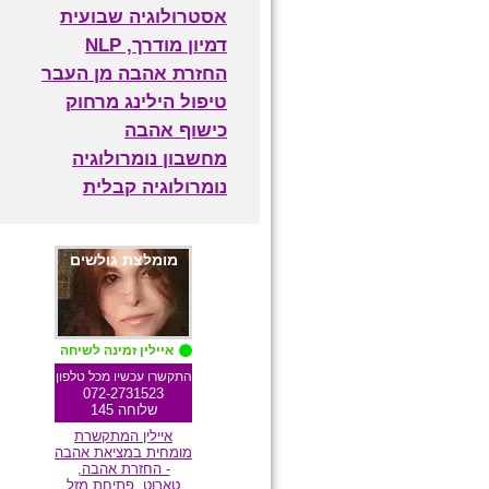
אסטרולוגיה שבועית
דמיון מודרך, NLP
החזרת אהבה מן העבר
טיפול הילינג מרחוק
כישוף אהבה
מחשבון נומרולוגיה
נומרולוגיה קבלית
מומלצת גולשים
איילין זמינה לשיחה
התקשרו עכשיו מכל טלפון
072-2731523
שלוחה 145
איילין המתקשרת
מומחית במציאת אהבה
- החזרת אהבה,
טארוט, פתיחת מזל