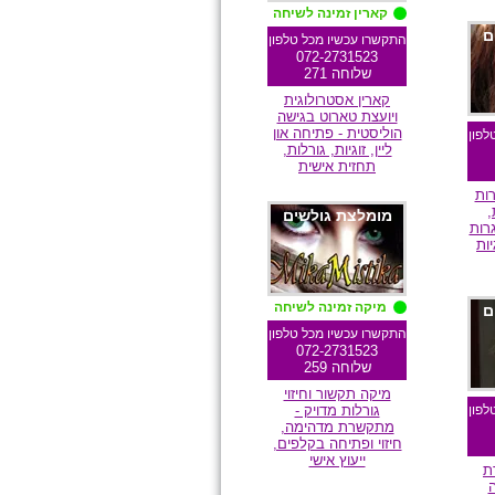
קארין זמינה לשיחה
ם
התקשרו עכשיו מכל טלפון
072-2731523
שלוחה 271
קארין אסטרולוגית
ויועצת טארוט בגישה
הוליסטית - פתיחה און
לפון
ליין, זוגיות, גורלות,
תחזית אישית
ות
,
מומלצת גולשים
רות
ות
מיקה זמינה לשיחה
ם
התקשרו עכשיו מכל טלפון
072-2731523
שלוחה 259
מיקה תקשור וחיזוי
לפון
גורלות מדויק -
מתקשרת מדהימה,
חיזוי ופתיחה בקלפים,
ייעוץ אישי
ת
ה