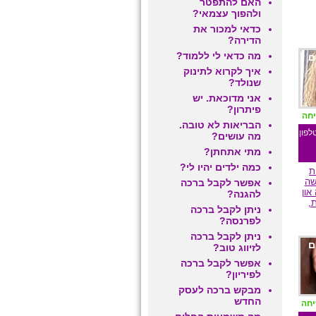
האם להתפטר
ולהפוך עצמאי?
כדאי למכור את
הדירה?
מה כדאי לי ללמוד?
ם
איך לקרוא לתינוק
שנולד?
אני מדוכאת. יש
פיתרון?
יחה
הבריאות לא טובה.
לפון
מה עושים?
מתי אתחתן?
כמה ילדים יהיו לי?
ת
שה
אפשר לקבל ברכה
און
להגנה?
ת,
ניתן לקבל ברכה
לפרנסה?
ניתן לקבל ברכה
ם
לזיווג טוב?
אפשר לקבל ברכה
לפיריון?
מבקש ברכה לעסק
החדש
יחה