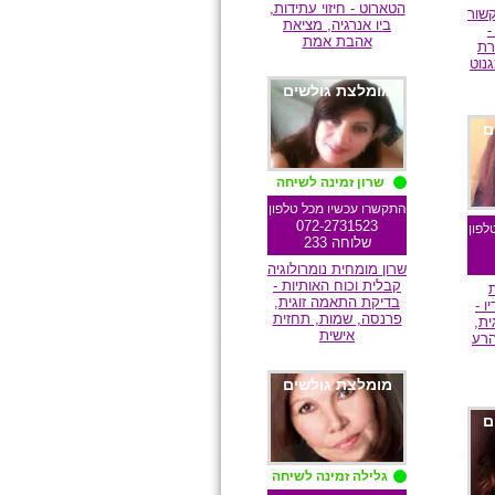
הטארוט - חיזוי עתידות,
שור
ביו אנרגיה, מציאת
-
אהבת אמת
רת
נוט
מומלצת גולשים
ם
שרון זמינה לשיחה
התקשרו עכשיו מכל טלפון
072-2731523
לפון
שלוחה 233
שרון מומחית נומרולוגיה
קבלית וכוח האותיות -
בדיקת התאמה זוגית,
ו -
פרנסה, שמות, תחזית
ית,
אישית
הרע
מומלצת גולשים
ם
גלילה זמינה לשיחה