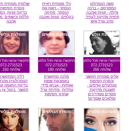
משה הנומרולוג
נילי מומחית ראיית
שולמית מומחית תק
המפורסם – ברכה
הנסתר - רואת את
והסרת חסימות 
גדולה - זוגיות ואהבה,
הנסתר, פתיחה
בדיקת זוגיות, הס
תחזית מדויקת לעתיד,
בקלפים, זוגיות ואהבה
קללות וכישופים, מג
נתיב גורל אישי
אהבה
מומלצת גולשים
מומלצת גולשים
מומלצת גולשי
התקשרו עכשיו מכל טלפון
התקשרו עכשיו מכל טלפון
התקשרו עכשיו מכל ט
072-2731523
072-2731523
072-2731523
שלוחה 266
שלוחה 180
שלוחה 150
אליס מומחית תקשור
מלכה מתקשרת
דליה המתקשרת
והסרת חסימות
באמצעות שמות
הנומרולוגית מהרדי
מגלגולים קודמים -
ואותיות - אבחון מיידי,
בדיקת התאמה זוג
תשובות מדויקות,
עתידות, פתיחת גורל,
תקשור, ביטול עין 
מסרים ממדריכים
שחרור חסימות
ומלאכים שומרים!
מומלצת גולשים
מומלץ הגולשים
מומלצת גולשי