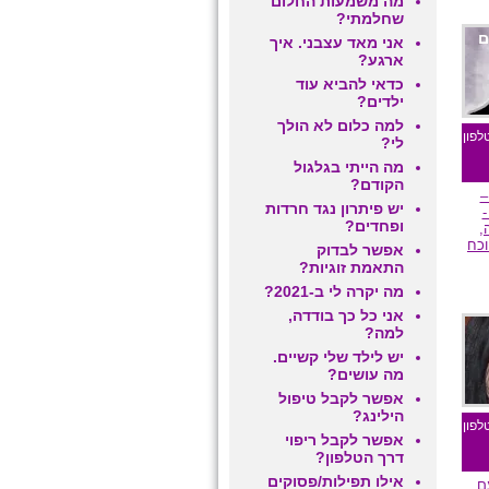
מה משמעות החלום
שחלמתי?
ם
אני מאד עצבני. איך
ארגע?
כדאי להביא עוד
ילדים?
למה כלום לא הולך
לפון
לי?
מה הייתי בגלגול
הקודם?
–
יש פיתרון נגד חרדות
-
ופחדים?
,
וכח
אפשר לבדוק
התאמת זוגיות?
מה יקרה לי ב-2021?
אני כל כך בודדה,
ם
למה?
יש לילד שלי קשיים.
מה עושים?
אפשר לקבל טיפול
הילינג?
לפון
אפשר לקבל ריפוי
דרך הטלפון?
אילו תפילות/פסוקים
ם