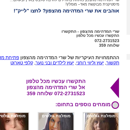
מיסטיקנית מבוקשת מאד– מומלץ!
אוהבים את שרי המדהימה מהצפון? לחצו "לייק"!
שרי המדהימה מהצפון - התקשרו
התקשרו עכשיו מכל טלפון
072-2731523
שלוחה 359
ההתמחויות העיקריות של שרי המדהימה מהצפון
פתיחת מז
תקשור
,
יעוץ וליווי רוחני
,
יעוץ לילדים ובני נוער
,
קלפי טארוט
התקשרו עכשיו מכל טלפון
אל שרי המדהימה מהצפון
072-2731523 שלוחה 359
מומחים נוספים בתחום:
מומלצת גולשים
מומלצת גולשים
מומלצת גולשי