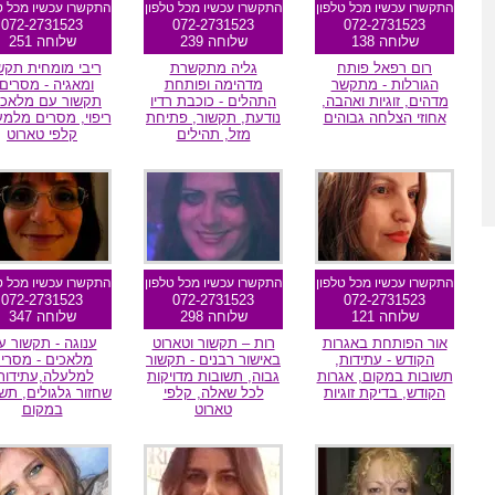
התקשרו עכשיו מכל טלפון
התקשרו עכשיו מכל טלפון
התקשרו עכשיו מכל ט
072-2731523
072-2731523
072-2731523
שלוחה 138
שלוחה 239
שלוחה 251
רום רפאל פותח
גליה מתקשרת
ריבי מומחית תקש
הגורלות - מתקשר
מדהימה ופותחת
ומאגיה - מסרים 
מדהים, זוגיות ואהבה,
התהלים - כוכבת רדיו
תקשור עם מלאכי
אחוזי הצלחה גבוהים
נודעת, תקשור, פתיחת
ריפוי, מסרים מלמע
מזל, תהילים
קלפי טארוט
מומלצת גולשים
מומלצת גולשים
מומלצת גולשי
התקשרו עכשיו מכל טלפון
התקשרו עכשיו מכל טלפון
התקשרו עכשיו מכל ט
072-2731523
072-2731523
072-2731523
שלוחה 121
שלוחה 298
שלוחה 347
אור הפותחת באגרות
רות – תקשור וטארוט
ענוגה - תקשור ע
הקודש - עתידות,
באישור רבנים - תקשור
מלאכים - מסרי
תשובות במקום, אגרות
גבוה, תשובות מדויקות
למלעלה,עתידות
הקודש, בדיקת זוגיות
לכל שאלה, קלפי
שחזור גלגולים, תש
טארוט
במקום
מומלצת גולשים
מומלצת גולשים
מומלצת גולשי