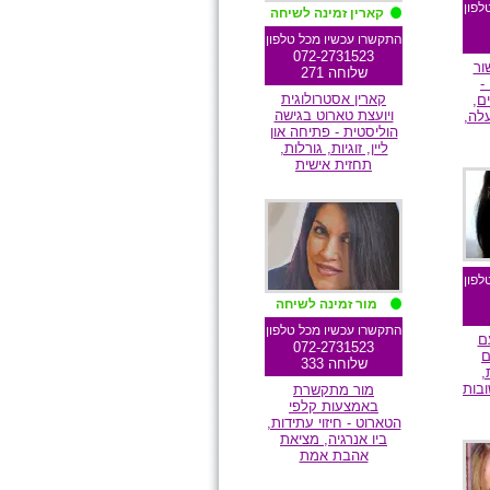
לפון
קארין זמינה לשיחה
התקשרו עכשיו מכל טלפון
072-2731523
ור
שלוחה 271
-
קארין אסטרולוגית
ם,
ויועצת טארוט בגישה
לה,
הוליסטית - פתיחה און
ליין, זוגיות, גורלות,
תחזית אישית
ם
מומלצת גולשים
לפון
מור זמינה לשיחה
התקשרו עכשיו מכל טלפון
ם
072-2731523
ם
שלוחה 333
,
ובות
מור מתקשרת
באמצעות קלפי
הטארוט - חיזוי עתידות,
ביו אנרגיה, מציאת
ם
אהבת אמת