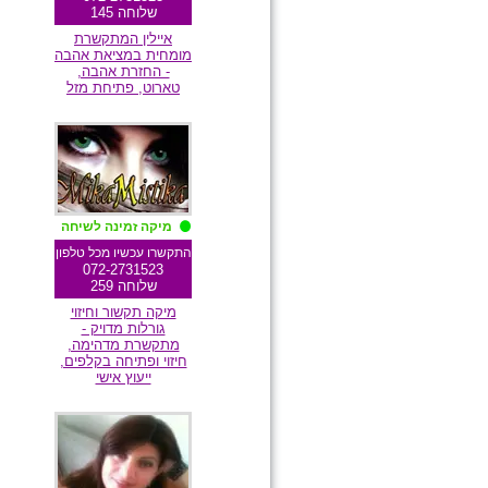
שלוחה 145
איילין המתקשרת
מומחית במציאת אהבה
- החזרת אהבה,
טארוט, פתיחת מזל
מומלצת גולשים
מיקה זמינה לשיחה
התקשרו עכשיו מכל טלפון
072-2731523
שלוחה 259
מיקה תקשור וחיזוי
גורלות מדויק -
מתקשרת מדהימה,
חיזוי ופתיחה בקלפים,
ייעוץ אישי
מומלצת גולשים