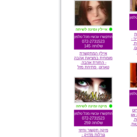
מומלצת גולשים
לפון
איילין זמינה לשיחה
ת
התקשרו עכשיו מכל טלפון
! -
072-2731523
,
שלוחה 145
ם,
איילין המתקשרת
מומחית במציאת אהבה
- החזרת אהבה,
ם
טארוט, פתיחת מזל
מומלצת גולשים
לפון
מיקה זמינה לשיחה
וט
התקשרו עכשיו מכל טלפון
און
072-2731523
ת,
שלוחה 259
ות,
מיקה תקשור וחיזוי
גורלות מדויק -