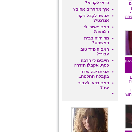
כדאי לקרוא?
ם
איך מחזירים אהוב?
-
אפשר לקבל ניקוי
יחה
אנרגטי?
האם יאשרו לי
הלוואה?
ם
מה יהיה בבית
המשפט?
האם העו"ד טוב
עבורי?
חייבים לי הרבה
לפון
כסף. אקבלו חזרה?
אני צריכה עזרה
בקבלת החלטה...
ת
ת
האם כדאי לעבור
עיר?
ת
ושי
ם
מומלצת גולשים