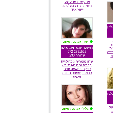
מתקשרת מדהימה,
ם
חיזוי ופתיחה בקלפים,
ייעוץ אישי
מומלצת גולשים
לפון
שרון זמינה לשיחה
ת
התקשרו עכשיו מכל טלפון
ית
072-2731523
ייה
שלוחה 233
ר
שרון מומחית נומרולוגיה
קבלית וכוח האותיות -
בדיקת התאמה זוגית,
ם
פרנסה, שמות, תחזית
אישית
מומלצת גולשים
לפון
ל
גלילה זמינה לשיחה
-