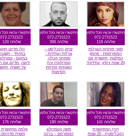
מומלצת גולשים
מומלץ הגולשים
מומלצת גולשי
התקשרו עכשיו מכל טלפון
התקשרו עכשיו מכל טלפון
התקשרו עכשיו מכל ט
072-2731523
072-2731523
072-2731523
שלוחה 118
שלוחה 398
שלוחה 120
סאני פותחת הגורלות
יצחק הקבליסט –
הלן מדיום חזקה
המפורסמת - מהמון
גורלות ועתידות -
במיוחד - תשובו
המלצות, תקשרת עם
מומחה קבלה,
במקום - נומרולוג
20 שנות ניסיון, עתידות!
נומרולוגיה וכח
ידועה, מדיום עם רא
האותיות,פתיחת
על חושית, תקשו
חסימות!
מומלצת גולשים
מומלץ הגולשים
מומלצת גולשי
התקשרו עכשיו מכל טלפון
התקשרו עכשיו מכל טלפון
התקשרו עכשיו מכל ט
072-2731523
072-2731523
072-2731523
שלוחה 141
שלוחה 190
שלוחה 176
דורין המתקשרת
משה הנומרולוג
אלמה מתקשרת ע
הקבליסטית - 20 שנות
המפורסם – ברכה
חושית מדהימה 