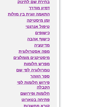
בחירת שם לתינוק
דמיון מודרך
התאמה זוגית בין מזלות
זמן מיסטיקה
טיפול אנרגטי
כישופים
כישוף אהבה
מדיטציה
מפה אסטרולוגית
מיסטיקנים מומלצים
מפרש חלומות
נומרולוגיה לפי שם
ספר הזוהר
פירוש חלומות לפי
הקבלה
חלומות ופירושם
פתיחה בטארוט
קורא מחשבות