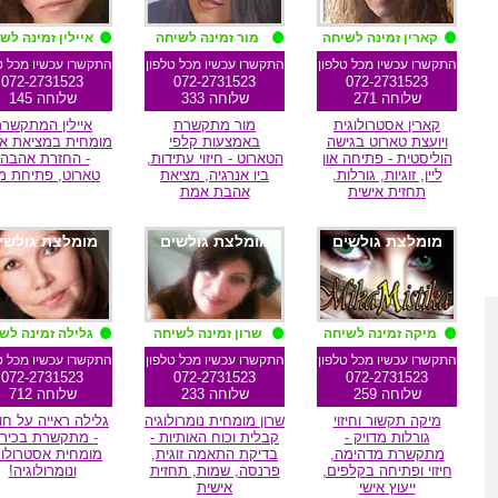
קארין זמינה לשיחה
מור זמינה לשיחה
איילין זמינה לש
התקשרו עכשיו מכל טלפון
התקשרו עכשיו מכל טלפון
התקשרו עכשיו מכל ט
072-2731523
072-2731523
072-2731523
שלוחה 271
שלוחה 333
שלוחה 145
קארין אסטרולוגית
מור מתקשרת
איילין המתקשר
ויועצת טארוט בגישה
באמצעות קלפי
מומחית במציאת א
הוליסטית - פתיחה און
הטארוט - חיזוי עתידות,
- החזרת אהבה,
ליין, זוגיות, גורלות,
ביו אנרגיה, מציאת
טארוט, פתיחת מ
תחזית אישית
אהבת אמת
מומלצת גולשים
מומלצת גולשים
מומלצת גולשי
מיקה זמינה לשיחה
שרון זמינה לשיחה
גלילה זמינה לש
התקשרו עכשיו מכל טלפון
התקשרו עכשיו מכל טלפון
התקשרו עכשיו מכל ט
072-2731523
072-2731523
072-2731523
שלוחה 259
שלוחה 233
שלוחה 712
מיקה תקשור וחיזוי
שרון מומחית נומרולוגיה
גלילה ראייה על חו
גורלות מדויק -
קבלית וכוח האותיות -
- מתקשרת בכירה
מתקשרת מדהימה,
בדיקת התאמה זוגית,
מומחית אסטרולוג
חיזוי ופתיחה בקלפים,
פרנסה, שמות, תחזית
ונומרולוגיה!
ייעוץ אישי
אישית