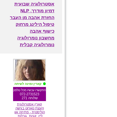
אסטרולוגיה שבועית
דמיון מודרך, NLP
החזרת אהבה מן העבר
טיפול הילינג מרחוק
כישוף אהבה
מחשבון נומרולוגיה
נומרולוגיה קבלית
מומלצת גולשים
קארין זמינה לשיחה
התקשרו עכשיו מכל טלפון
072-2731523
שלוחה 271
קארין אסטרולוגית
ויועצת טארוט בגישה
הוליסטית - פתיחה און
ליין, זוגיות, גורלות,