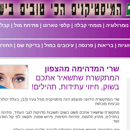
נומרולוגיה
|
מומחי קבלה
|
קלפי טארוט
|
פתיחת מזל
|
קבלת
וגיות
|
בריאות
|
פרנסה
|
עיכובים במזל
|
בדיקת שם
|
החזרת
שרי המדהימה מהצפון
המתקשרת שתשאיר אתכם
בשוק, חיזוי עתידות, תהילים!
שרי המתקשרת הידועה מהצפון הינה מיסטיקנית מגיל צעיר (13),
טבעיות מוכחות.
מתקשרת שתשאיר אתכם פשוט בשוק! תשובות מדויקות לגבי העתיד, פתיחה
בתהילים, פתרון חלומות, פתיחת חסימות, פירוש שמות, תקשור לפי קול האדם
ועוד.
שרי המדהימה מהצפון פותחת בתהילים להרבה סלבס בארץ ובעולם...