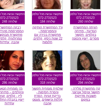
התקשרו עכשיו מכל טלפון
התקשרו עכשיו מכל טלפון
התקשרו עכשיו מכל ט
072-2731523
072-2731523
072-2731523
שלוחה 260
שלוחה 184
שלוחה 248
חגיתה המתקשרת
ורד המתקשרת הותיקה
רבקה המתקשר
הנודעת - פתיחה
והמפורסמת -
המפורסמת מהרדיו
בקלפים, תקשור
מתקשרת בכירה עם
מתקשרת מבוקשת
מסרים, ייעוץ והכוונה
22 שנות ניסיון, קלפים,
נומרולוגית, קלפי
חלומות
אהבה, עתידות
מומלצת גולשים
מומלצת גולשים
מומלצת גולשי
התקשרו עכשיו מכל טלפון
התקשרו עכשיו מכל טלפון
התקשרו עכשיו מכל ט
072-2731523
072-2731523
072-2731523
שלוחה 294
שלוחה 318
שלוחה 286
קרן מתקשרת מלידה -
שולמית מומחית תקשור
ג'ני מומחית הטאר
תקשור וטיפול אנרגטי,
והסרת חסימות -
והקלפים – פתיחה 
תשובות מדויקות
בדיקת זוגיות, הסרת
ליין - קלפים, זוגיו
במקום
קללות וכישופים, מגנוט
ייעוץ בקבלת החלט
אהבה
עתידות