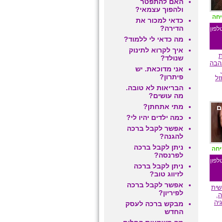
האם להתפטר
ולהפוך עצמאי?
יחה
כדאי למכור את
הדירה?
לפון
מה כדאי לי ללמוד?
איך לקרוא לתינוק
ת
שנולד?
הבה
אני מדוכאת. יש
פיתרון?
זל
הבריאות לא טובה.
מה עושים?
מתי אתחתן?
ם
כמה ילדים יהיו לי?
אפשר לקבל ברכה
להגנה?
ניתן לקבל ברכה
יחה
לפרנסה?
לפון
ניתן לקבל ברכה
לזיווג טוב?
אפשר לקבל ברכה
שית
לפיריון?
,
יה
מבקש ברכה לעסק
החדש