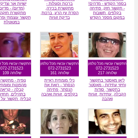
בספר הקודש - מדהים!
ברכות וסגולות -
ישויות אור וצדיקי
- תקשור חזק, פתיחה
מתקשרת בכירה,
(מדיום) - מדיום
בקלפים, תשובות
הסרת עין הרע, ברכות,
מתקשרת חזקה 
במקום מספר הקודש
בדיקת זוגיות
תקשור עוצמתי ופת
במטוטלת
מומלץ הגולשים
מומלצת גולשים
מומלצת גולשי
התקשרו עכשיו מכל טלפון
התקשרו עכשיו מכל טלפון
התקשרו עכשיו מכל ט
072-2731523
072-2731523
072-2731523
שלוחה 217
שלוחה 161
שלוחה 109
ליאו מאסטר בתקשור
נילי מומחית ראיית
נופית - מתקשר
וחיזוי עתידות - מאסטר
הנסתר - רואת את
מהפנטת ומומחי
בתקשור, סודות
הנסתר, פתיחה
קבלה - קריאה
הקבלה, עתידות, זוגיות
בקלפים, זוגיות ואהבה
בתהילים, תחזי
ואהבה
קבלית, תקשור על ח
מומלץ הגולשים
מומלצת גולשים
מומלצת גולשי