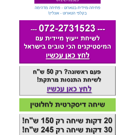
שלוחה 299
פתיחה-מיידית-בטארוט - פתיחה מדהימה
בקלפי הטארוט - אונליין!