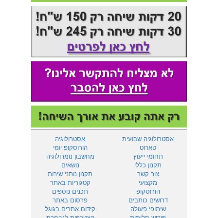
אסטרולוגיה שבועית
אסטרולוגיה
טארוט
הורוסקופ יומי
תחומי ייעוץ
מחשבון נומרולוגיה
תקנון כללי
נושאים
צור קשר
תקנון נותני שירות
מקצועי
קטגוריות באתר
הורוסקופ
תכנים נוספים
דרושים כותבים
פרסום באתר
שיתופי פעולה
קידום אתרים בגוגל
פירוש חלומות
הצטרפות לנבחרת