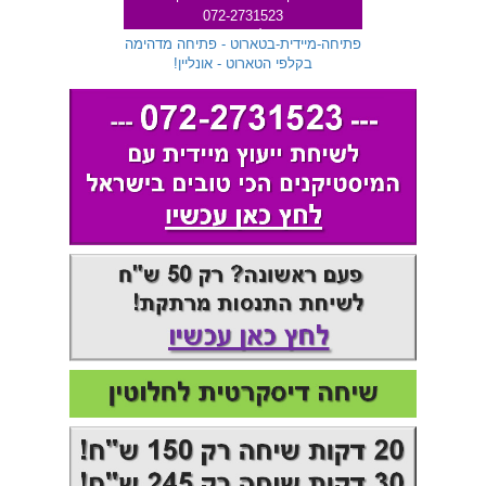
072-2731523
שלוחה 299
פתיחה-מיידית-בטארוט - פתיחה מדהימה
בקלפי הטארוט - אונליין!