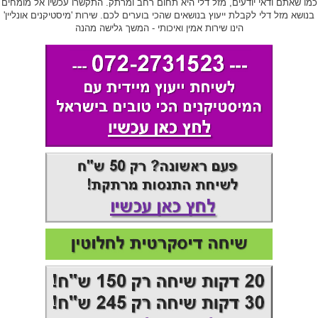
כמו שאתם ודאי יודעים, מזל דלי היא תחום רחב ומרתק. התקשרו עכשיו אל מומחים
בנושא מזל דלי לקבלת ייעוץ בנושאים שהכי בוערים לכם. שירות 'מיסטיקנים אונליין'
הינו שירות אמין ואיכותי - המשך גלישה מהנה