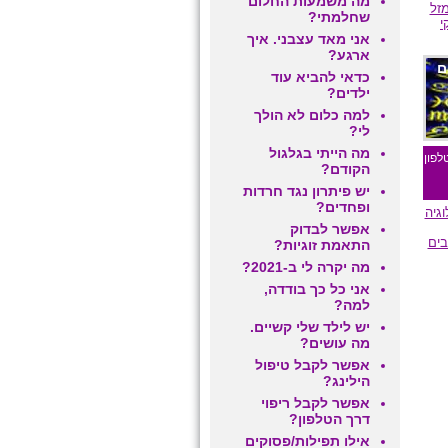
מה משמעות החלום
מזל
שחלמתי?
י
אני מאד עצבני. איך
ארגע?
ם
כדאי להביא עוד
ילדים?
למה כלום לא הולך
לי?
מה הייתי בגלגול
לפון
הקודם?
יש פיתרון נגד חרדות
ופחדים?
וגיה
אפשר לבדוק
בים
התאמת זוגיות?
מה יקרה לי ב-2021?
אני כל כך בודדה,
למה?
יש לילד שלי קשיים.
מה עושים?
אפשר לקבל טיפול
הילינג?
אפשר לקבל ריפוי
דרך הטלפון?
אילו תפילות/פסוקים