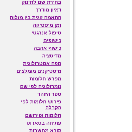
בחירת שם לתינוק
דמיון מודרך
התאמה זוגית בין מזלות
זמן מיסטיקה
טיפול אנרגטי
כישופים
כישוף אהבה
מדיטציה
מפה אסטרולוגית
מיסטיקנים מומלצים
מפרש חלומות
נומרולוגיה לפי שם
ספר הזוהר
פירוש חלומות לפי
הקבלה
חלומות ופירושם
פתיחה בטארוט
קורא מחשבות