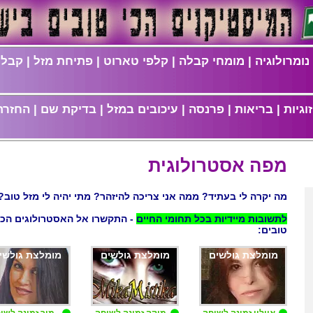
נומרולוגיה
|
מומחי קבלה
|
קלפי טארוט
|
פתיחת מזל
|
קבלת
וגיות
|
בריאות
|
פרנסה
|
עיכובים במזל
|
בדיקת שם
|
החזרת
מפה אסטרולוגית
מה יקרה לי בעתיד? ממה אני צריכה להיזהר? מתי יהיה לי מזל טוב?
לתשובות מיידיות בכל תחומי החיים
- התקשרו אל האסטרולוגים הכי
טובים:
מומלצת גולשים
מומלצת גולשים
מומלצת גולשי