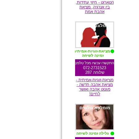
הטארוט - חיזוי עתידות,
ביו אנרגיה, מציאת
אהבת אמת
מומלצת גולשים
מציאת-זוגיות-אמיתית
זמינה לשיחה
התקשרו עכשיו מכל טלפון
072-2731523
שלוחה 287
מציאת-זוגיות-אמיתית -
מציאת אהבה חדשה -
מגנוט אהבה ואושר
לחיים!
מומלצת גולשים
גלילה זמינה לשיחה