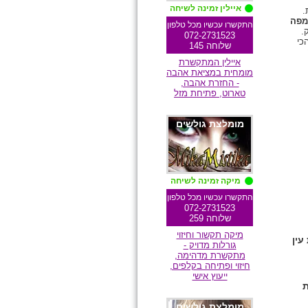
איילין זמינה לשיחה
.
מפה
התקשרו עכשיו מכל טלפון
.
072-2731523
כי
שלוחה 145
איילין המתקשרת
מומחית במציאת אהבה
- החזרת אהבה,
טארוט, פתיחת מזל
מומלצת גולשים
מיקה זמינה לשיחה
התקשרו עכשיו מכל טלפון
072-2731523
שלוחה 259
מיקה תקשור וחיזוי
גורלות מדויק -
מתקשרת מדהימה,
חיזוי ופתיחה בקלפים,
ייעוץ אישי
מומלצת גולשים