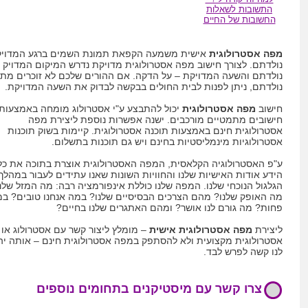
התשובות לשאלות
החשובות של החיים
מפה אסטרולוגית
אישית משמעה הקפאת תמונת השמים ברגע המדויק 
נולדתם. לצורך חישוב מפה אסטרולוגית מדויקת נדרש המיקום המדויק ב
נולדתם והשעה המדויקת – על הדקה. אם ההורים שלכם לא זוכרים מתי
נולדתם, ניתן לפנות לבית החולים בבקשה לבדוק את השעה המדויקת.
חישוב
מפה אסטרולוגית
יכול להתבצע ע"י אסטרולוג מומחה באמצעות
חישובים מתמטיים מורכבים. ישנה אפשרות נוספת ליצירת מפה
אסטרולוגית חינם באמצעות תוכנה אסטרולוגית. קיימות בשוק תוכנות
אסטרולוגיות מינמליסטיות בחינם ויש גם תוכנות בתשלום.
ע"פ האסטרולוגיה הקלאסית, המפה האסטרולוגית אוצרת בתוכה את כל
הידע אודות האישיות שלנו והחוויות השונות שאנו עתידים לעבור במהלך
הגלגול הנוכחי שלנו. המפה שלנו כוללת אינפורמציה רבה: מה המזל שלנ
מה האופק שלנו? מהם הצרכים הבסיסיים שלנו? במה אנחנו טובים? ב
פחות? מה גורם לנו אושר? ומהם האתגרים שלנו בחיים?
ליצירת
מפה אסטרולוגית אישית
– מומלץ ליצור קשר עם אסטרולוג או
אסטרולוגית מקצועית ולא להסתפק במפה אסטרולוגית חינם – אותה יה
לנו קשה לפרש לבד.
צרו קשר עם מיסטיקנים בתחומים נוספים