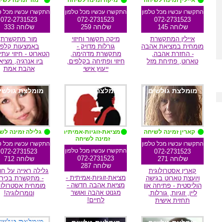
איילין זמינה לשיחה
מיקה זמינה לשיחה
מור זמינה לשי
התקשרו עכשיו מכל טלפון
התקשרו עכשיו מכל טלפון
התקשרו עכשיו מכל ט
072-2731523
072-2731523
072-2731523
שלוחה 145
שלוחה 259
שלוחה 333
איילין המתקשרת
מיקה תקשור וחיזוי
מור מתקשרת
מומחית במציאת אהבה
גורלות מדויק -
באמצעות קלפי
- החזרת אהבה,
מתקשרת מדהימה,
הטארוט - חיזוי עתי
טארוט, פתיחת מזל
חיזוי ופתיחה בקלפים,
ביו אנרגיה, מציא
ייעוץ אישי
אהבת אמת
מומלצת גולשים
מומלצת גולשים
מומלצת גולשי
קארין זמינה לשיחה
מציאת-זוגיות-אמיתית
גלילה זמינה לש
זמינה לשיחה
התקשרו עכשיו מכל טלפון
התקשרו עכשיו מכל ט
התקשרו עכשיו מכל טלפון
072-2731523
072-2731523
072-2731523
שלוחה 271
שלוחה 712
שלוחה 287
קארין אסטרולוגית
גלילה ראייה על חו
מציאת-זוגיות-אמיתית -
ויועצת טארוט בגישה
- מתקשרת בכירה
מציאת אהבה חדשה -
הוליסטית - פתיחה און
מומחית אסטרולוג
מגנוט אהבה ואושר
ליין, זוגיות, גורלות,
ונומרולוגיה!
לחיים!
תחזית אישית