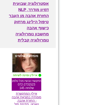
אסטרולוגיה שבועית
דמיון מודרך, NLP
החזרת אהבה מן העבר
טיפול הילינג מרחוק
כישוף אהבה
מחשבון נומרולוגיה
נומרולוגיה קבלית
מומלצת גולשים
איילין זמינה לשיחה
התקשרו עכשיו מכל טלפון
072-2731523
שלוחה 145
איילין המתקשרת
מומחית במציאת אהבה
- החזרת אהבה,
טארוט, פתיחת מזל