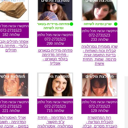
מומלצת גולשים
מומלצת גולשים
מומלצת גולשי
שרון זמינה לשיחה
פתיחה-מיידית-בטארוט
התקשרו עכשיו מכל ט
זמינה לשיחה
072-2731523
התקשרו עכשיו מכל טלפון
שלוחה 182
התקשרו עכשיו מכל טלפון
072-2731523
072-2731523
שלוחה 233
אסתר-תהילים וקבל
שלוחה 299
בלעדי - פתיחה בק
שרון מומחית נומרולוגיה
תהילים
פתיחה-מיידית-בטארוט
קבלית וכוח האותיות -
- פתיחה מדהימה
בדיקת התאמה זוגית,
בקלפי הטארוט -
פרנסה, שמות, תחזית
אונליין!
אישית
מומלצת גולשים
מומלצת גולשים
מומלצת גולשי
התקשרו עכשיו מכל טלפון
התקשרו עכשיו מכל טלפון
התקשרו עכשיו מכל ט
072-2731523
072-2731523
072-2731523
שלוחה 129
שלוחה 715
שלוחה 221
רות המתקשרת
אתי המדהימה - תחזית
אורלי האסטרולוג
הקבלית הנודעת -
ע"פ תקשור,
המדהימה - תשוב
העברת מסרים, קבלה,
נומרולוגיה, אסטרולוגיה
במקום - ,אהבה,קר