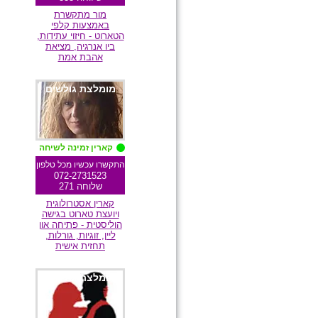
מור מתקשרת
באמצעות קלפי
הטארוט - חיזוי עתידות,
ביו אנרגיה, מציאת
אהבת אמת
מומלצת גולשים
קארין זמינה לשיחה
התקשרו עכשיו מכל טלפון
072-2731523
שלוחה 271
קארין אסטרולוגית
ויועצת טארוט בגישה
הוליסטית - פתיחה און
ליין, זוגיות, גורלות,
תחזית אישית
מומלצת גולשים