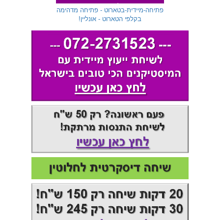
שלוחה 299
פתיחה-מיידית-בטארוט - פתיחה מדהימה
בקלפי הטארוט - אונליין!