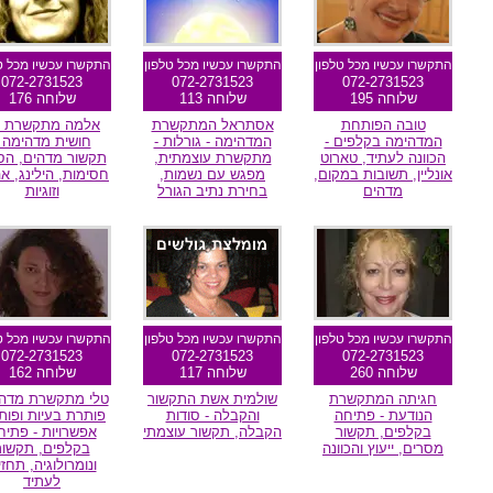
התקשרו עכשיו מכל טלפון
התקשרו עכשיו מכל טלפון
התקשרו עכשיו מכל ט
072-2731523
072-2731523
072-2731523
שלוחה 195
שלוחה 113
שלוחה 176
טובה הפותחת
אסתראל המתקשרת
אלמה מתקשרת ע
המדהימה בקלפים -
המדהימה - גורלות -
חושית מדהימה 
הכוונה לעתיד, טארוט
מתקשרת עוצמתית,
תקשור מדהים, הס
אונליין, תשובות במקום,
מפגש עם נשמות,
חסימות, הילינג, א
מדהים
בחירת נתיב הגורל
וזוגיות
מומלצת גולשים
מומלצת גולשים
מומלצת גולשי
התקשרו עכשיו מכל טלפון
התקשרו עכשיו מכל טלפון
התקשרו עכשיו מכל ט
072-2731523
072-2731523
072-2731523
שלוחה 260
שלוחה 117
שלוחה 162
חגיתה המתקשרת
שולמית אשת התקשור
טלי מתקשרת מדה
הנודעת - פתיחה
והקבלה - סודות
פותרת בעיות ופו
בקלפים, תקשור
הקבלה, תקשור עוצמתי
אפשרויות - פתיח
מסרים, ייעוץ והכוונה
בקלפים, תקשור
ונומרולוגיה, תחז
לעתיד