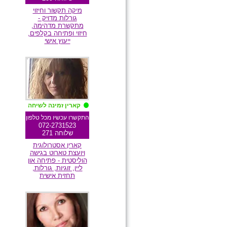
מיקה תקשור וחיזוי
גורלות מדויק -
מתקשרת מדהימה,
חיזוי ופתיחה בקלפים,
ייעוץ אישי
מומלצת גולשים
קארין זמינה לשיחה
התקשרו עכשיו מכל טלפון
072-2731523
שלוחה 271
קארין אסטרולוגית
ויועצת טארוט בגישה
הוליסטית - פתיחה און
ליין, זוגיות, גורלות,
תחזית אישית
מומלצת גולשים