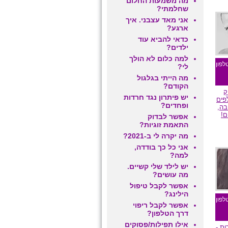
מה משמעות החלום
שחלמתי?
אני מאד עצבני. איך
ארגע?
כדאי להביא עוד
ילדים?
למה כלום לא הולך
לפון
לי?
מה הייתי בגלגול
הקודם?
ק
יש פיתרון נגד חרדות
פים
ופחדים?
בה,
ם!
אפשר לבדוק
התאמת זוגיות?
מה יקרה לי ב-2021?
אני כל כך בודדה,
ם
למה?
יש לילד שלי קשיים.
מה עושים?
אפשר לקבל טיפול
הילינג?
לפון
אפשר לקבל ריפוי
דרך הטלפון?
אילו תפילות/פסוקים
ת -