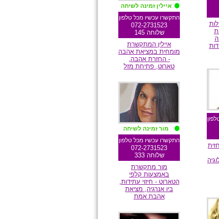
איילין זמינה לשיחה
התקשרו עכשיו מכל טלפון
לות
072-2731523
ת
שלוחה 145
ה
איילין המתקשרת
דות
מומחית במציאת אהבה
- החזרת אהבה,
טארוט, פתיחת מזל
ם
מומלצת גולשים
לפון
מור זמינה לשיחה
התקשרו עכשיו מכל טלפון
זית
072-2731523
שלוחה 333
וגיה
מור מתקשרת
באמצעות קלפי
הטארוט - חיזוי עתידות,
ביו אנרגיה, מציאת
אהבת אמת
ם
מומלצת גולשים