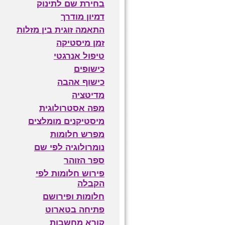
בחירת שם לתינוק
דמיון מודרך
התאמה זוגית בין מזלות
זמן מיסטיקה
טיפול אנרגטי
כישופים
כישוף אהבה
מדיטציה
מפה אסטרולוגית
מיסטיקנים מומלצים
מפרש חלומות
נומרולוגיה לפי שם
ספר הזוהר
פירוש חלומות לפי
הקבלה
חלומות ופירושם
פתיחה בטארוט
קורא מחשבות