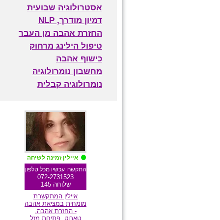
אסטרולוגיה שבועית
דמיון מודרך, NLP
החזרת אהבה מן העבר
טיפול הילינג מרחוק
כישוף אהבה
מחשבון נומרולוגיה
נומרולוגיה קבלית
מומלצת גולשים
איילין זמינה לשיחה
התקשרו עכשיו מכל טלפון
072-2731523
שלוחה 145
איילין המתקשרת
מומחית במציאת אהבה
- החזרת אהבה,
טארוט, פתיחת מזל