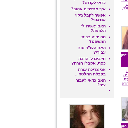
כדאי לקרוא?
לד,
איך מחזירים אהוב?
אפשר לקבל ניקוי
אנרגטי?
האם יאשרו לי
ם
הלוואה?
מה יהיה בבית
המשפט?
האם העו"ד טוב
עבורי?
לפון
חייבים לי הרבה
כסף. אקבלו חזרה?
אני צריכה עזרה
בקבלת החלטה...
ו -
ית,
האם כדאי לעבור
הרע
עיר?
ם
מומלצת גולשים
לפון