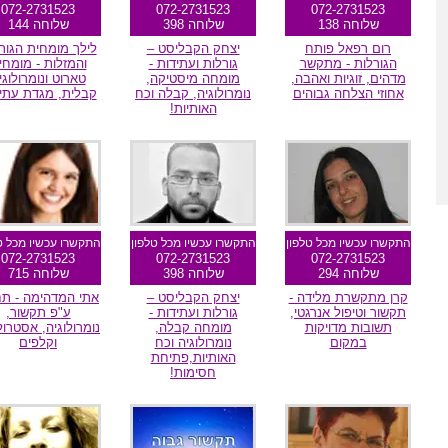
072-2731523
072-2731523
072-2731523
שלוחה 138
שלוחה 398
שלוחה 144
רום רפאל פותח
יצחק הקבליסט –
לילך מומחית הגור
הגורלות - מתקשר
גורלות ועתידות -
והמזלות - מומחי
מדהים, זוגיות ואהבה,
מומחה מיסטיקה,
טארוט ונומרולוגי
אחוזי הצלחה גבוהים
נומרולוגיה, קבלה וכח
קבלית, מגדת עתי
האותיות!
מומלצת גולשים
מומלץ הגולשים
מומלצת גולשי
התקשרו עכשיו מכל טלפון
התקשרו עכשיו מכל טלפון
התקשרו עכשיו מכל ט
072-2731523
072-2731523
072-2731523
שלוחה 294
שלוחה 398
שלוחה 715
קרן מתקשרת מלידה -
יצחק הקבליסט –
אתי המדהימה - תח
תקשור וטיפול אנרגטי,
גורלות ועתידות -
ע"פ תקשור,
תשובות מדויקות
מומחה קבלה,
נומרולוגיה, אסטרול
במקום
נומרולוגיה וכח
וקלפים
האותיות,פתיחת
חסימות!
מומלצת גולשים
מומלצת גולשים
מומלצת גולשי