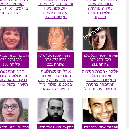
הכוונה מלמעלה,
ומומחית לקלפי טארוט
מומחית בקריאה
פתיחה מדהימה
- 20 שנות ניסיון
בקלפים וראיית הנו
בקלפים, תחזית
בפתיחה בקלפים,
ייעוץ והכוונה
מדויקת
תקשור מדהים
מומלצת גולשים
מומלצת גולשים
מומלצת גולשי
התקשרו עכשיו מכל טלפון
התקשרו עכשיו מכל טלפון
התקשרו עכשיו מכל ט
072-2731523
072-2731523
072-2731523
שלוחה 211
שלוחה 221
שלוחה 150
אליסה - הסרת חסימות
אורלי האסטרולוגית
דליה המתקשרת
ופתיחת מזל -
המדהימה - תשובות
הנומרולוגית מהרדי
מתקשרת יוצאת דופן
במקום - ,אהבה,קריאה
בדיקת התאמה זוג
המתמחה בהסרת
בכוכבים, מזלות, מזל
תקשור, ביטול עין 
חסימות ופתיחת מזל
בחיים,ייעוץ עסקי
מומלץ הגולשים
מומלץ הגולשים
מומלצת גולשי
התקשרו עכשיו מכל טלפון
התקשרו עכשיו מכל טלפון
התקשרו עכשיו מכל ט