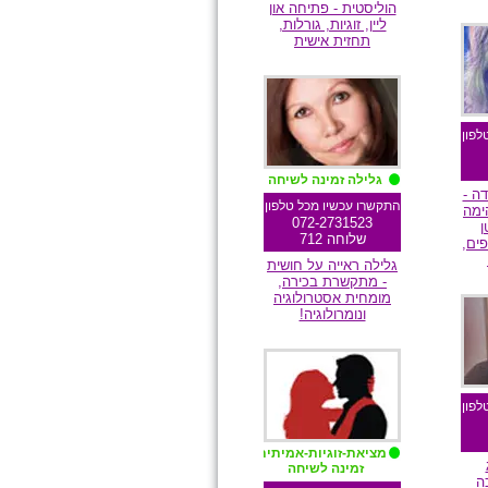
הוליסטית - פתיחה און
ליין, זוגיות, גורלות,
ם
תחזית אישית
מומלצת גולשים
לפון
גלילה זמינה לשיחה
ה -
התקשרו עכשיו מכל טלפון
ימה
072-2731523
ן
שלוחה 712
ים,
גלילה ראייה על חושית
- מתקשרת בכירה,
מומחית אסטרולוגיה
ם
ונומרולוגיה!
מומלצת גולשים
לפון
מציאת-זוגיות-אמיתית
זמינה לשיחה
ה