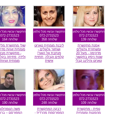
מומלצת גולשים
מומלצת גולשים
מומלצת גולשי
התקשרו עכשיו מכל טלפון
התקשרו עכשיו מכל טלפון
התקשרו עכשיו מכל ט
072-2731523
072-2731523
072-2731523
שלוחה 139
שלוחה 358
שלוחה 164
אסנת מתקשרת
ליבנת מומחית טארוט
שולי מתקשרת מליד
ומשחזרת גלגולים
ושחזור גלגולים -
מומחית זוגיות מדה
מדהימה - מעל 20
מנתבת אל האור!
- מתקשרת מבט
שנות ניסיון בתקשור,
קלפים וקבלה, תחזית
ולידה, פתיחה בקלפ
טארוט והילינג קבלי
אישית
מומחית זוגיות!
מומלצת גולשים
מומלצת גולשים
מומלץ הגולשי
התקשרו עכשיו מכל טלפון
התקשרו עכשיו מכל טלפון
התקשרו עכשיו מכל ט
072-2731523
072-2731523
072-2731523
שלוחה 109
שלוחה 248
שלוחה 190
נופית - מתקשרת
רבקה המתקשרת
משה הנומרולוג
מהפנטת ומומחית
המפורסמת מהרדיו! -
המפורסם – ברכ