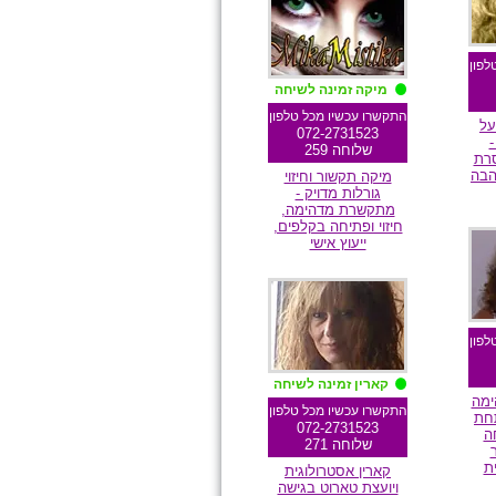
לפון
מיקה זמינה לשיחה
התקשרו עכשיו מכל טלפון
ל
072-2731523
-
שלוחה 259
רת
הבה
מיקה תקשור וחיזוי
גורלות מדויק -
מתקשרת מדהימה,
חיזוי ופתיחה בקלפים,
ם
ייעוץ אישי
מומלצת גולשים
לפון
קארין זמינה לשיחה
ימה
התקשרו עכשיו מכל טלפון
תחת
072-2731523
ה
שלוחה 271
ית
קארין אסטרולוגית
ויועצת טארוט בגישה