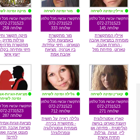
איילין זמינה לשיחה
מור זמינה לשיחה
מיקה זמינה לש
התקשרו עכשיו מכל טלפון
התקשרו עכשיו מכל טלפון
התקשרו עכשיו מכל ט
072-2731523
072-2731523
072-2731523
שלוחה 145
שלוחה 333
שלוחה 259
איילין המתקשרת
מור מתקשרת
מיקה תקשור וחיזו
מומחית במציאת אהבה
באמצעות קלפי
גורלות מדויק -
- החזרת אהבה,
הטארוט - חיזוי עתידות,
מתקשרת מדהימה
טארוט, פתיחת מזל
ביו אנרגיה, מציאת
חיזוי ופתיחה בקלפ
אהבת אמת
ייעוץ אישי
מומלצת גולשים
מומלצת גולשים
מומלצת גולשי
קארין זמינה לשיחה
גלילה זמינה לשיחה
מציאת-זוגיות-אמ
זמינה לשיחה
התקשרו עכשיו מכל טלפון
התקשרו עכשיו מכל טלפון
התקשרו עכשיו מכל ט
072-2731523
072-2731523
072-2731523
שלוחה 271
שלוחה 712
שלוחה 287
קארין אסטרולוגית
גלילה ראייה על חושית
מציאת-זוגיות-אמיתי
ויועצת טארוט בגישה
- מתקשרת בכירה,
מציאת אהבה חדשה
הוליסטית - פתיחה און
מומחית אסטרולוגיה
מגנוט אהבה ואוש
ליין, זוגיות, גורלות,
ונומרולוגיה!
לחיים!
תחזית אישית