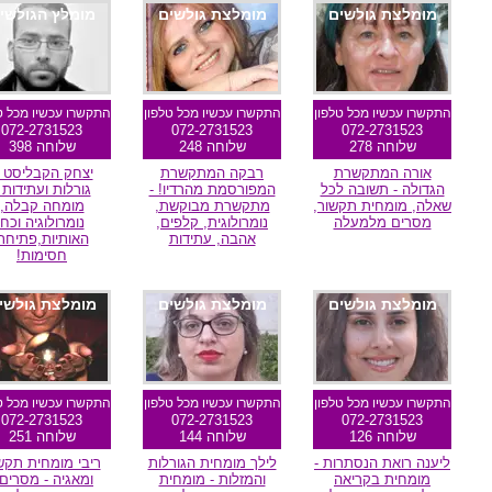
מומלצת גולשים
מומלצת גולשים
מומלץ הגולשי
התקשרו עכשיו מכל טלפון
התקשרו עכשיו מכל טלפון
התקשרו עכשיו מכל ט
072-2731523
072-2731523
072-2731523
שלוחה 278
שלוחה 248
שלוחה 398
אורה המתקשרת
רבקה המתקשרת
יצחק הקבליסט 
הגדולה - תשובה לכל
המפורסמת מהרדיו! -
גורלות ועתידות 
שאלה, מומחית תקשור,
מתקשרת מבוקשת,
מומחה קבלה,
מסרים מלמעלה
נומרולוגית, קלפים,
נומרולוגיה וכח
אהבה, עתידות
האותיות,פתיחת
חסימות!
מומלצת גולשים
מומלצת גולשים
מומלצת גולשי
התקשרו עכשיו מכל טלפון
התקשרו עכשיו מכל טלפון
התקשרו עכשיו מכל ט
072-2731523
072-2731523
072-2731523
שלוחה 126
שלוחה 144
שלוחה 251
ליענה רואת הנסתרות -
לילך מומחית הגורלות
ריבי מומחית תקש
מומחית בקריאה
והמזלות - מומחית
ומאגיה - מסרים 