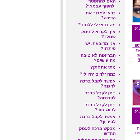
ם
האם להתפטר
ולהפוך עצמאי?
כדאי למכור את
הדירה?
מה כדאי לי ללמוד?
לפון
איך לקרוא לתינוק
שנולד?
אני מדוכאת. יש
ן -
פיתרון?
יר
י
הבריאות לא טובה.
!
מה עושים?
מתי אתחתן?
כמה ילדים יהיו לי?
אפשר לקבל ברכה
ם
להגנה?
ניתן לקבל ברכה
לפרנסה?
ניתן לקבל ברכה
לזיווג טוב?
לפון
אפשר לקבל ברכה
לפיריון?
ת
מבקש ברכה לעסק
ית
החדש