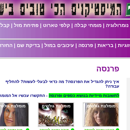
נומרולוגיה
|
מומחי קבלה
|
קלפי טארוט
|
פתיחת מזל
|
קבלת
וגיות
|
בריאות
|
פרנסה
|
עיכובים במזל
|
בדיקת שם
|
החזרת
פרנסה
איך ניתן להגדיל את הפרנסה? מה כדאי לבעלי לעשות? להחליף
עבודה?
לתשובות מיידיות בנושא כספים ופרנסה
- התקשרו עכשיו אל המומח
מומלצת גולשים
מומלצת גולשים
מומלצת גולשי