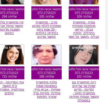
התקשרו עכשיו מכל טלפון
התקשרו עכשיו מכל טלפון
התקשרו עכשיו מכל ט
072-2731523
072-2731523
072-2731523
שלוחה 109
שלוחה 105
שלוחה 294
נופית - מתקשרת
מירב - מתקשרת
קרן מתקשרת מליד
מהפנטת ומומחית
ומומחית לקלפי טארוט
תקשור וטיפול אנרג
קבלה - קריאה
- 20 שנות ניסיון
תשובות מדויקות
בתהילים, תחזית
בפתיחה בקלפים,
במקום
קבלית, תקשור על חושי
תקשור מדהים
מומלצת גולשים
מומלצת גולשים
מומלצת גולשי
התקשרו עכשיו מכל טלפון
התקשרו עכשיו מכל טלפון
התקשרו עכשיו מכל ט
072-2731523
072-2731523
072-2731523
שלוחה 102
שלוחה 180
שלוחה 715
רינה מתקשרת עם
מלכה מתקשרת
אתי המדהימה - תח
ישויות אור וצדיקים
באמצעות שמות
ע"פ תקשור,
(מדיום) - מדיום
ואותיות - אבחון מיידי,
נומרולוגיה, אסטרול
מתקשרת חזקה -
עתידות, פתיחת גורל,
וקלפים
תקשור עוצמתי ופתיחה
שחרור חסימות
במטוטלת