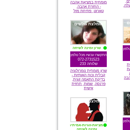
ם,
מומחית במציאת אהבה
לה,
- החזרת אהבה,
טארוט, פתיחת מזל
ם
מומלצת גולשים
שרון זמינה לשיחה
לפון
התקשרו עכשיו מכל טלפון
072-2731523
שלוחה 233
ת
ת
שרון מומחית נומרולוגיה
קבלית וכוח האותיות -
הבה
בדיקת התאמה זוגית,
פרנסה, שמות, תחזית
אישית
ם
מומלצת גולשים
לפון
מציאת-זוגיות-אמיתית
זמינה לשיחה