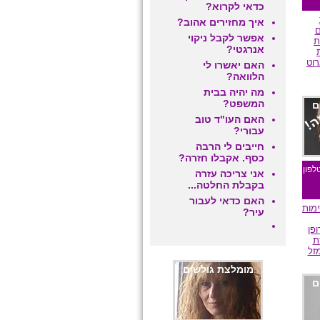
כדאי לקרוא?
איך מחזירים אהוב?
ם
אפשר לקבל ניקוי
ת
אנרגטי?
רוט
האם יאשרו לי
הלוואה?
מה יהיה בבית
המשפט?
ם
האם העו"ד טוב
עבורי?
חייבים לי הרבה
כסף. אקבלו חזרה?
לפון
אני צריכה עזרה
בקבלת החלטה...
האם כדאי לעבור
מות
עיר?
פן
ת
זל
מומלצת גולשים
ם