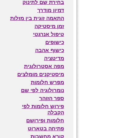
בחירת שם לתינוק
דמיון מודרך
התאמה זוגית בין מזלות
זמן מיסטיקה
טיפול אנרגטי
כישופים
כישוף אהבה
מדיטציה
מפה אסטרולוגית
מיסטיקנים מומלצים
מפרש חלומות
נומרולוגיה לפי שם
ספר הזוהר
פירוש חלומות לפי
הקבלה
חלומות ופירושם
פתיחה בטארוט
קורא מחשבות