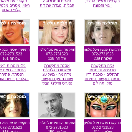
בקלפים וראיית הנולד,
טארוט ונומרולוגיה
תקשור עם מלאכי
ייעוץ והכוונה
קבלית, מגדת עתידות
ריפוי, מסרים מלמע
קלפי טארוט
מומלצת גולשים
מומלצת גולשים
מומלצת גולשי
התקשרו עכשיו מכל טלפון
התקשרו עכשיו מכל טלפון
התקשרו עכשיו מכל ט
072-2731523
072-2731523
072-2731523
שלוחה 239
שלוחה 139
שלוחה 161
גליה מתקשרת
אסנת מתקשרת
נילי מומחית ראיי
מדהימה ופותחת
ומשחזרת גלגולים
הנסתר - רואת א
התהלים - כוכבת רדיו
מדהימה - מעל 20
הנסתר, פתיחה
נודעת, תקשור, פתיחת
שנות ניסיון בתקשור,
בקלפים, זוגיות וא
מזל, תהילים
טארוט והילינג קבלי
מומלצת גולשים
מומלצת גולשי
התקשרו עכשיו מכל טלפון
התקשרו עכשיו מכל טלפון
התקשרו עכשיו מכל ט
072-2731523
072-2731523
072-2731523
שלוחה 311
שלוחה 159
שלוחה 318