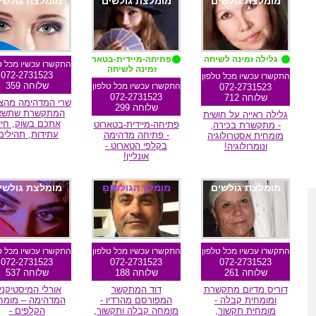
מומלצת גולשים
מומלצת גולשים
מומלצת גולשי
גלילה זמינה לשיחה
פתיחה-מיידית-בטארוט
התקשרו עכשיו מכל ט
זמינה לשיחה
072-2731523
התקשרו עכשיו מכל טלפון
שלוחה 359
התקשרו עכשיו מכל טלפון
072-2731523
072-2731523
שלוחה 712
שרי המדהימה מהצפו
שלוחה 299
המתקשרת שתשא
גלילה ראייה על חושית
אתכם בשוק, חיזו
פתיחה-מיידית-בטארוט
- מתקשרת בכירה,
עתידות, תהילים
- פתיחה מדהימה
מומחית אסטרולוגיה
בקלפי הטארוט -
ונומרולוגיה!
אונליין!
מומלצת גולשים
מומלץ הגולשים
מומלצת גולשי
התקשרו עכשיו מכל טלפון
התקשרו עכשיו מכל טלפון
התקשרו עכשיו מכל ט
072-2731523
072-2731523
072-2731523
שלוחה 261
שלוחה 188
שלוחה 537
דוריס מדיום מתקשרת
דוד המתקשר
אורלי המיסטיקני
ומומחית קבלה -
המפורסם מהרדיו -
המדהימה – מומח
מומחית תקשור,
מומחה קבלה ותקשור,
הקלפים -