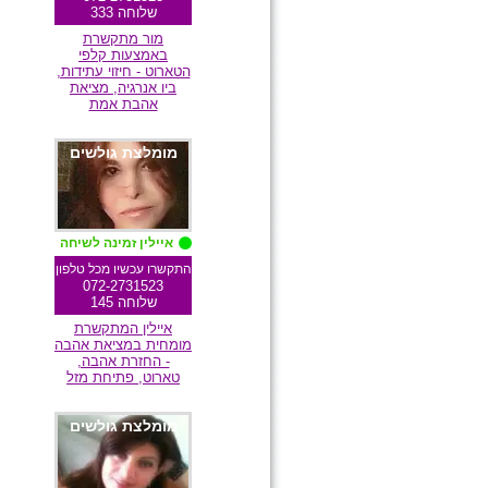
שלוחה 333
מור מתקשרת
באמצעות קלפי
הטארוט - חיזוי עתידות,
ביו אנרגיה, מציאת
אהבת אמת
מומלצת גולשים
איילין זמינה לשיחה
התקשרו עכשיו מכל טלפון
072-2731523
שלוחה 145
איילין המתקשרת
מומחית במציאת אהבה
- החזרת אהבה,
טארוט, פתיחת מזל
מומלצת גולשים