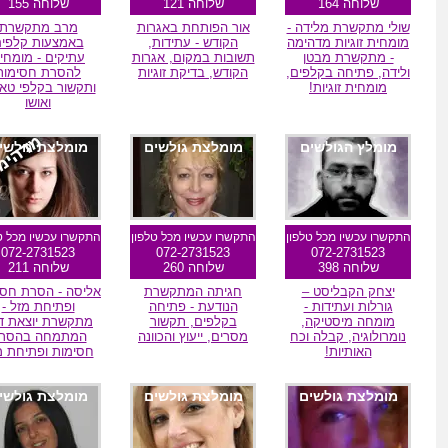
שלוחה 164
שלוחה 121
שלוחה 155
שולי מתקשרת מלידה -
אור הפותחת באגרות
מרב מתקשרת
מומחית זוגיות מדהימה
הקודש - עתידות,
באמצעות קלפי
- מתקשרת מבטן
תשובות במקום, אגרות
עתיקים - מומחי
ולידה, פתיחה בקלפים,
הקודש, בדיקת זוגיות
להסרת חסימות
מומחית זוגיות!
ותקשור בקלפי טא
ואושו
מומלץ הגולשים
מומלצת גולשים
מומלצת גולשי
התקשרו עכשיו מכל טלפון
התקשרו עכשיו מכל טלפון
התקשרו עכשיו מכל ט
072-2731523
072-2731523
072-2731523
שלוחה 398
שלוחה 260
שלוחה 211
יצחק הקבליסט –
חגיתה המתקשרת
אליסה - הסרת חסי
גורלות ועתידות -
הנודעת - פתיחה
ופתיחת מזל -
מומחה מיסטיקה,
בקלפים, תקשור
מתקשרת יוצאת דו
נומרולוגיה, קבלה וכח
מסרים, ייעוץ והכוונה
המתמחה בהסר
האותיות!
חסימות ופתיחת מ
מומלצת גולשים
מומלצת גולשים
מומלצת גולשי