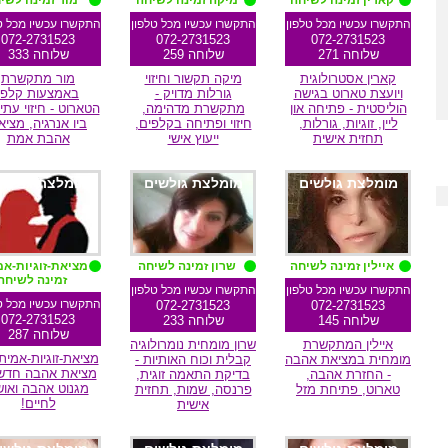
קארין זמינה לשיחה
מיקה זמינה לשיחה
מור זמינה לשי
התקשרו עכשיו מכל טלפון
התקשרו עכשיו מכל טלפון
התקשרו עכשיו מכל ט
072-2731523
072-2731523
072-2731523
שלוחה 271
שלוחה 259
שלוחה 333
קארין אסטרולוגית
מיקה תקשור וחיזוי
מור מתקשרת
ויועצת טארוט בגישה
גורלות מדויק -
באמצעות קלפי
הוליסטית - פתיחה און
מתקשרת מדהימה,
הטארוט - חיזוי עתי
ליין, זוגיות, גורלות,
חיזוי ופתיחה בקלפים,
ביו אנרגיה, מציא
תחזית אישית
ייעוץ אישי
אהבת אמת
מומלצת גולשים
מומלצת גולשים
מומלצת גולשי
איילין זמינה לשיחה
שרון זמינה לשיחה
מציאת-זוגיות-אמ
זמינה לשיחה
התקשרו עכשיו מכל טלפון
התקשרו עכשיו מכל טלפון
התקשרו עכשיו מכל ט
072-2731523
072-2731523
072-2731523
שלוחה 145
שלוחה 233
שלוחה 287
איילין המתקשרת
שרון מומחית נומרולוגיה
מציאת-זוגיות-אמיתי
מומחית במציאת אהבה
קבלית וכוח האותיות -
מציאת אהבה חדשה
- החזרת אהבה,
בדיקת התאמה זוגית,
מגנוט אהבה ואוש
טארוט, פתיחת מזל
פרנסה, שמות, תחזית
לחיים!
אישית