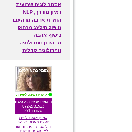
אסטרולוגיה שבועית
דמיון מודרך, NLP
החזרת אהבה מן העבר
טיפול הילינג מרחוק
כישוף אהבה
מחשבון נומרולוגיה
נומרולוגיה קבלית
מומלצת גולשים
קארין זמינה לשיחה
התקשרו עכשיו מכל טלפון
072-2731523
שלוחה 271
קארין אסטרולוגית
ויועצת טארוט בגישה
הוליסטית - פתיחה און
ליין, זוגיות, גורלות,