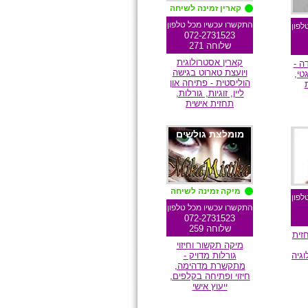
קארין זמינה לשיחה
התקשרו עכשיו מכל טלפון
לפון
072-2731523
שלוחה 271
קארין אסטרולוגית
ה -
ויועצת טארוט בגישה
טי,
הוליסטית - פתיחה און
ליין, זוגיות, גורלות,
תחזית אישית
מומלצת גולשים
ם
מיקה זמינה לשיחה
לפון
התקשרו עכשיו מכל טלפון
072-2731523
שלוחה 259
זית
מיקה תקשור וחיזוי
וגיה
גורלות מדויק -
מתקשרת מדהימה,
חיזוי ופתיחה בקלפים,
ייעוץ אישי