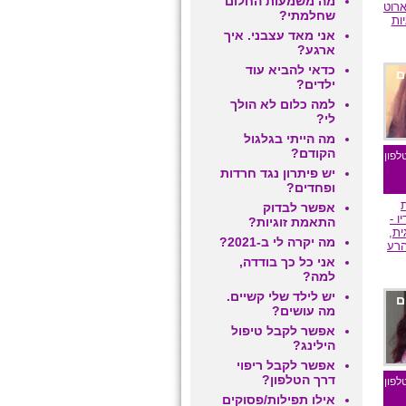
מה משמעות החלום
רוט
שחלמתי?
יות
אני מאד עצבני. איך
ארגע?
כדאי להביא עוד
ם
ילדים?
למה כלום לא הולך
לי?
מה הייתי בגלגול
הקודם?
לפון
יש פיתרון נגד חרדות
ופחדים?
אפשר לבדוק
ו -
התאמת זוגיות?
ית,
מה יקרה לי ב-2021?
הרע
אני כל כך בודדה,
למה?
יש לילד שלי קשיים.
ם
מה עושים?
אפשר לקבל טיפול
הילינג?
אפשר לקבל ריפוי
דרך הטלפון?
לפון
אילו תפילות/פסוקים