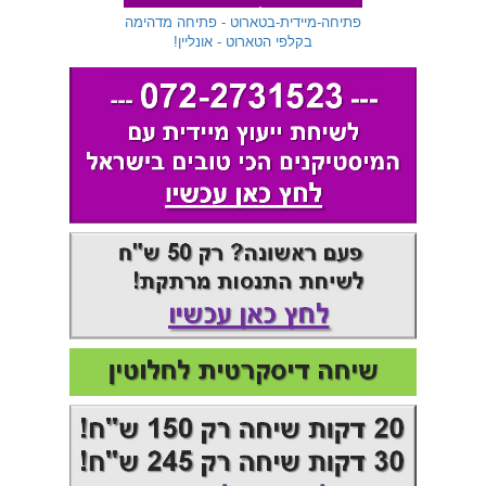
שלוחה 299
פתיחה-מיידית-בטארוט - פתיחה מדהימה
בקלפי הטארוט - אונליין!