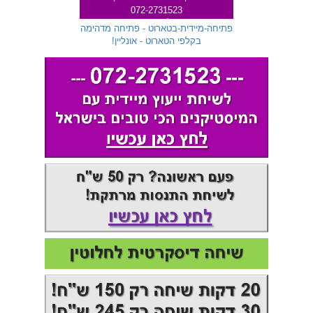
072-2731523
שלוחה 299
פתיחה-מיידית-בטארוט - פתיחה מדהימה
בקלפי הטארוט - אונליין!