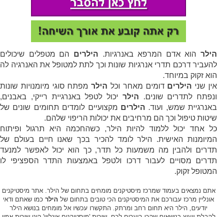
הילר
הוא אדם המרפא באנרגיות.
הילרים
הם מטפלים שיכולים
להעביר דרכם תדרי אנרגיות שונות וכך לתת למטופל את האנרגיה לה
הוא זקוק במיוחד.
ין שני
הילרים
דומים מאחר וכל
הילר
מפתח סוגי מיומנויות שונות
ונפתח לתדרים שונים.
הילר
יכול לטפל באנרגיית רייקי, באבנים,
באנרגיית שמש, ועוד.
הילרים
מקצועיים לומדים תחומים שונים של
שיטות טיפול וכך הם מרחיבים את יכולות הריפוי שלהם.
כל אחד יכול ללמוד להיות הילר, כשהחכמה היא תרגול ופיתוח
המיומנות האישית. הילר לומד להכיר בכך שאנו חיים בעולם של
תדרים ולהבין מה משמעות כל תדר, כך הוא יכול לאפשר למנעד
תדרים מסויים לעבור דרכו ולטפל באמצעות התדר הספציפי לו
המטופל זקוק.
אתם נמצאים בעמוד שמרכז מיסטיקנים מומחים בתחום של הילר. אתר מיסטיקנים
אונליין מרכז עבורכם את המיסטיקנים הכי טובים בתחום של
הילר
כמו שאתם ודאי
יודעים, הילר היא תחום רחב ומרתק. התקשרו עכשיו אל מומחים בנושא הילר
לקבלת ייעוץ בנושאים שהכי בוערים לכם. שירות 'מיסטיקנים אונליין' הינו שירות אמין