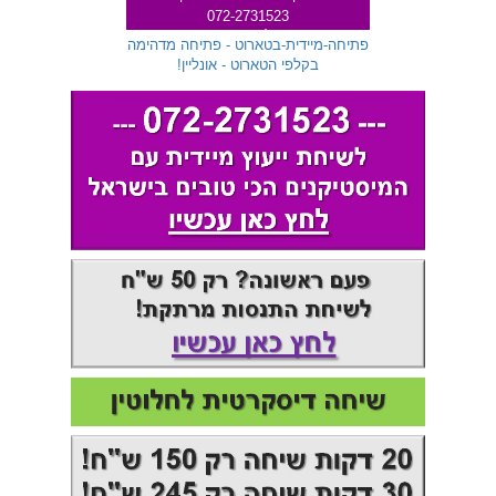
072-2731523
שלוחה 299
פתיחה-מיידית-בטארוט - פתיחה מדהימה
בקלפי הטארוט - אונליין!