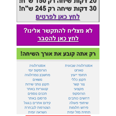
אסטרולוגיה שבועית
אסטרולוגיה
טארוט
הורוסקופ יומי
תחומי ייעוץ
מחשבון נומרולוגיה
תקנון כללי
נושאים
צור קשר
תקנון נותני שירות
מקצועי
קטגוריות באתר
הורוסקופ
תכנים נוספים
דרושים כותבים
פרסום באתר
שיתופי פעולה
קידום אתרים בגוגל
פירוש חלומות
הצטרפות לנבחרת
תחזית מזל יומית
השראה יומית