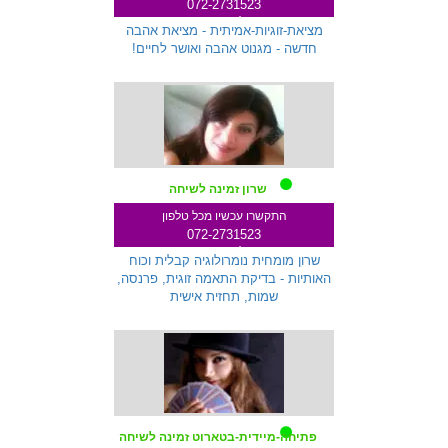
072-2731523
שלוחה 287
מציאת-זוגיות-אמיתית - מציאת אהבה
חדשה - מגנוט אהבה ואושר לחיים!
שרון זמינה לשיחה
התקשרו עכשיו מכל טלפון
072-2731523
שלוחה 233
שרון מומחית נומרולוגיה קבלית וכוח
האותיות - בדיקת התאמה זוגית, פרנסה,
שמות, תחזית אישית
פתיחה-מיידית-בטארוט זמינה לשיחה