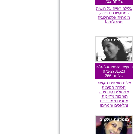
שלוחה 712
גלילה ראייה על חושית
- מתקשרת בכירה,
מומחית אסטרולוגיה
ונומרולוגיה!
מומלצת גולשים
התקשרו עכשיו מכל טלפון
072-2731523
שלוחה 266
אליס מומחית תקשור
והסרת חסימות
מגלגולים קודמים -
תשובות מדויקות,
מסרים ממדריכים
ומלאכים שומרים!
מומלצת גולשים