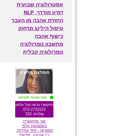
אסטרולוגיה שבועית
דמיון מודרך, NLP
החזרת אהבה מן העבר
טיפול הילינג מרחוק
כישוף אהבה
מחשבון נומרולוגיה
נומרולוגיה קבלית
מומלצת גולשים
מור זמינה לשיחה
התקשרו עכשיו מכל טלפון
072-2731523
שלוחה 333
מור מתקשרת
באמצעות קלפי
הטארוט - חיזוי עתידות,
ביו אנרגיה, מציאת