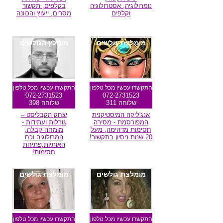
נומרולוגיה, אסטרולוגיה
בקלפים, תקשור
וקלפים
מסרים, ייעוץ והכוונה
מומלצת גולשים
מומלץ הגולשים
התקשרו עכשיו מכל טלפון
התקשרו עכשיו מכל טלפון
072-2731523
072-2731523
שלוחה 311
שלוחה 398
אנג'ליקה המיסטיקנית
יצחק הקבליסט –
המפורסמת - מסירה
גורלות ועתידות -
חסימות מדהימה, מעל
מומחה קבלה,
20 שנות ניסיון בתקשור!
נומרולוגיה וכח
האותיות,פתיחת
חסימות!
מומלצת גולשים
מומלצת גולשים
התקשרו עכשיו מכל טלפון
התקשרו עכשיו מכל טלפון