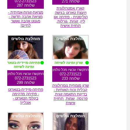
072-2731523
שלוחה 271
שלוחה 287
קארין אסטרולוגית
מציאת-זוגיות-אמיתית -
ויועצת טארוט בגישה
מציאת אהבה חדשה -
הוליסטית - פתיחה און
מגנוט אהבה ואושר
ליין, זוגיות, גורלות,
לחיים!
תחזית אישית
מומלצת גולשים
מומלצת גולשים
שרון זמינה לשיחה
פתיחה-מיידית-בטארוט
זמינה לשיחה
התקשרו עכשיו מכל טלפון
התקשרו עכשיו מכל טלפון
072-2731523
072-2731523
שלוחה 233
שלוחה 299
שרון מומחית נומרולוגיה
פתיחה-מיידית-בטארוט
קבלית וכוח האותיות -
- פתיחה מדהימה
בדיקת התאמה זוגית,
בקלפי הטארוט -
פרנסה, שמות, תחזית
אונליין!
אישית
מומלצת גולשים
מומלצת גולשים