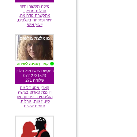
מיקה תקשור וחיזוי
גורלות מדויק -
מתקשרת מדהימה,
חיזוי ופתיחה בקלפים,
ייעוץ אישי
מומלצת גולשים
קארין זמינה לשיחה
התקשרו עכשיו מכל טלפון
072-2731523
שלוחה 271
קארין אסטרולוגית
ויועצת טארוט בגישה
הוליסטית - פתיחה און
ליין, זוגיות, גורלות,
תחזית אישית
מומלצת גולשים