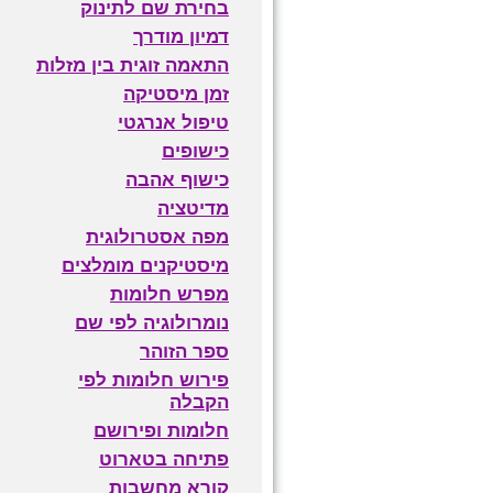
בחירת שם לתינוק
דמיון מודרך
התאמה זוגית בין מזלות
זמן מיסטיקה
טיפול אנרגטי
כישופים
כישוף אהבה
מדיטציה
מפה אסטרולוגית
מיסטיקנים מומלצים
מפרש חלומות
נומרולוגיה לפי שם
ספר הזוהר
פירוש חלומות לפי
הקבלה
חלומות ופירושם
פתיחה בטארוט
קורא מחשבות