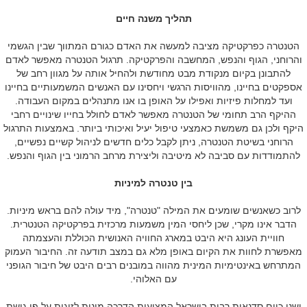
תהליך משנה חיים
הטנטרה כפרקטיקה מציבה למעשה את האדם כגורם המתווך שבין הגשמי
והרוחני, הגוף והנפש, המחשבה והפרקטיקה. תרגול הטנטרה מאפשר לאדם
להתבונן בקיום מנקודת מבט מחודשת ולהחיל אותה על מגוון רחב של
אספקטים בחיינו, מהוויסות הרגשי ויחסינו עם האנשים המשמעותיים בחיינו
ועד למחלות פיזיות ואפילו על האופן בו אנו מתנהלים במקום העבודה.
ההיקף הרב תחומי של הטנטרה מאפשר לאדם לחולל בחייו שינויים רחבי
היקף ולכן גם משמשת כאמצעי טיפול יעיל ואיכותי ביותר. באמצעות התרגול
הרוחני בשיטת הטנטרה, ניתן לקבל כלים חדשים לניהול קשיים נפשיים,
להתמודדות עם סביבה לא מיטיבה וליצירת מרחב הרמוני בין הגוף והנפש.
בין טנטרה למיניות
לרוב כשאנשים שומעים את המילה "טנטרה", מיד עולה להם בראש מיניות.
הדבר אינו מקרי, שכן ליחסי המין משמעות מרכזית בפרקטיקה הטנטרית.
חוויית העונג היא היבט במארג החוויה האנושית הכוללת והעצמתה
מאפשרת לחוות את הקיום באופן מלא גם במצב תודעה זה. החיבור העמוק
המתרחש באינטימיות המינית מהווה במובנים רבים היבט של חיבור הגופני
עם האלוהי.
ישנן כיום סדנאות רבות בישראל המציעות הדרכה מינית לזוגות על פי גישת