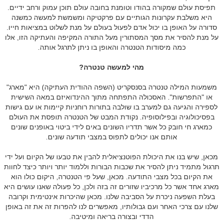
תפיסת עולם שמקורה בהודו וטומנת בחובה עולם תוכן עמוק ורחב ידיים.
היא משלבת עקרונות הגותיים עם פרקטיקה ומשמשת למעשה כמשנה
סדורה על האופן בו יכול אדם לפעול בעולם על מנת לשלוט במציאות חייו.
על מנת להסיר את מסך המסתורין מעל התורה המקיפה והעתיקה הזו, אלו
כמה מיסודות הטנטרה והאופן בו ניתן לתרגל אותה.
מהי למעשה טנטרה?
משמעות המילה טנטרה בסנסקריט (השפה ההודית העתיקה) היא "מארג"
או "התפרשות". האסכולה התפתחה מתוך ההינדואיזם במאה השישית
לספירה והגיעה גם למערב בו שולבה בתורות רוחניות קיימות או עם גישות
בפסיכולוגיה ובפילוסופיה. נקודת המבט של הטנטרה תופסת את העולם
כמארג חי חובק כל אשר תדריו השונים באים לידי ביטוי באופנים שונים
אותם אנו יכולים לתפוס במצבי תודעה שונים.
מכאן, שיש בנו את היכולת הפוטנציאלית להבין את טבעו של הקיום ועל ידי
תרגול מתמיד ניתן להסיר את שכבות הבורות וללמוד יותר ויותר כיצד לחוות
את הקיום בכל מצבי התודעה. מכאן, שעל פי הטנטרה, היקום כולו הוא
מארג אחד אשר כל מרכיביו שזורים זה בזה ולכן, כל פעולה שאנו עושים היא
בעלת השפעה ניכרת על הסביבה שלנו. מכאן שהיכרות אינטימית וקרובה
שלנו עם צרכי האחר ועם גבולותיו, מאפשרים לנו להפרות זה את זה באופן
הדדי ובצורה בריאה ומיטיבה.