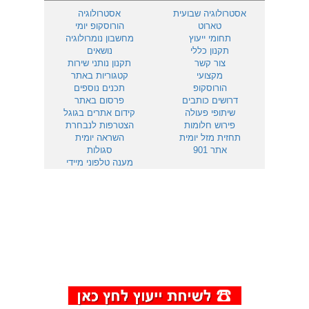
אסטרולוגיה שבועית
אסטרולוגיה
טארוט
הורוסקופ יומי
תחומי ייעוץ
מחשבון נומרולוגיה
תקנון כללי
נושאים
צור קשר
תקנון נותני שירות
מקצועי
קטגוריות באתר
הורוסקופ
תכנים נוספים
דרושים כותבים
פרסום באתר
שיתופי פעולה
קידום אתרים בגוגל
פירוש חלומות
הצטרפות לנבחרת
תחזית מזל יומית
השראה יומית
אתר 901
סגולות
מענה טלפוני מיידי