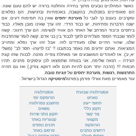
כאשר המהלכים נובעים מתוך בחירה והחלטה ברורה יש להם טעם שונה.
הם מאופיינים בסבלנות, בהקשבה, באכפתיות וברגישות, הם נפלאים
ומקרבים. בעצם כך לגבי כל
מערכת יחסים
שאין בה תמימות דעים. אם
ישנה הדברות ופתיחות, יש כבוד הדדי. זהו ערך שאינו מובן מאליו. כבוד
ביחסים וכיבוד המרחב של האחר הם אוויר לנשימה. הם ערך חינוכי. קשה
לומר שבבתי הספר מצליחים לחנך לכבוד בין בני אדם. קשה לומר שהתרבות
שלנו, שהווי החיים שלנו מעודדים לזה. אבל זהו ערך נפלא ומחוייב
המציאות. ואתם יודעים מה נאמר בכתובנו ? "בז לרעהו- חסר לב" (משלי
יא,יב). אז לאוהדים המושבעים אני מאחלת צפייה מהנה. לבנות שזזו קצת
הצידה – הנאה שלימה, אני בטוחה שתמצאו לכן עיסוקים מהנים. תהיו
חכמות !!! (הרבה יותר חכם להיות חכם ולאו דווקא צודק.) ואז גם תהיה
התרגשות
,
רגשות
,
מערכת יחסים
של
זוגיות טובה
.
עוד מאמרים מאת אורלי פורמן בפורטל
מיסטיקה
הגדול בישראל.
אסטרולוגיה שבועית
אסטרולוגיה
טארוט
הורוסקופ יומי
תחומי ייעוץ
מחשבון נומרולוגיה
תקנון כללי
נושאים
צור קשר
תקנון נותני שירות
מקצועי
קטגוריות באתר
הורוסקופ
תכנים נוספים
דרושים כותבים
פרסום באתר
שיתופי פעולה
קידום אתרים בגוגל