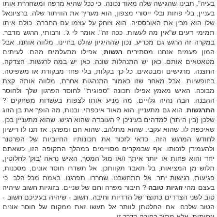
בעיה". תבינו שהגישה שלה מאוד נכונה. כי ככל שהיא מרפה ומשחררת אותו
בעניין, בלי פוזות ובלי ייסורי מצפון, הוא מעריך את הוויתור שלה. ברציונאל
שלו הוא מבין את האובססיה. הוא צוחק על עצמו עם החברה. כולם איתו
תמימי דעים ש"אין מה לעשות. ככה זה". אומר לי ג'. ורבותי, הרגש מדבר.
במקרה זה הרגש גם מכריע. נכון שההיגיון שולט בחיינו. מלווה אותנו. אבל
המון פעמים אנחנו מסתירים
רגשות
, אפילו מתעלמים מהם. לעיתים
מטאטאים אותם. כאן יש התנהלות שונה. כאן יש במה לרגשות. הצדקה.
החצנה. מרגישים ומבטאים. כל-כך בקלות, בלי פחד מבקורת או משפיטה.
בחופשיות. אבל מאחר שזו כאמור התנהגות אחרת, מלווה אותה קצת
מבוכה. האיש מאמץ אפילו תכונה "ספוגית" לחוסר הפרגון שלך ולחוסר
ההבנה. הבה נהיה גלויים. מה מניע אותו לצפות בעשרות משחקים ?
התרגשות
. הוא גם מתעניין. הוא מאוד איכפתי. ובנות, מה הופך את בן הזוג
שלכן (בין היתר) למדהים בעיניכן ? העובדה שהוא רגיש. שהוא מתעניין בכן.
שאיכפת לו. שהוא עקבי. שהוא מתלהב. שהוא חם ומפרגן. אז תנו לו רישיון
לחודש המרגש הזה. כדאי לזכור את תכונותיו החיוביות של הפרטנר
ולהעמידן לזכותו. אף שבמקרים מסויימים במהלך התקופה הזו, כשאתם
יחד והוא פחות או יותר איתך ו/או מול המסך, האיש נראה 'בוק' לחלוטין,
תלוש מן המציאות, בל תאבד תקוותכן. אל תשדרו חוסר אונים, מסכנות,
פגיעות, רגישות יתר. אל תתחשבנו. שחררו. תפרגנו. באמת מכל הלב. כי
בעצם מהי
זוגיות טובה
? חיבור מפרה וחם של שניים. בזוגיות חשוב שיהיה
טוב לשני הצדדים כתוצר של הדדיות וחיבה. חשוב - שיהיה בעיניכם חשוב -
הטוב שלכם. אם החלטתן לוותר אל תעשו זאת ממקום של חוסר אונים
ונחיתות, אלא מתוך בחירה בדרך זו.