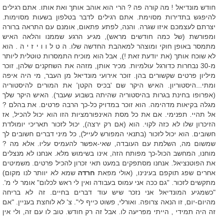
חודש מונדיאל ! מה קורה פה ? הרי הוא אוהב אותך ואת אותו. אתם רגילים
להיפגש בתדירות מסוימת. אתם רגילים לדבר בטלפון בשעות מסוימות.
יצרתם לעצמכם איזו שגרה. והנה, לפתע פתאום, אומנם עם התראה ברורה
ומפורשת (של כמה חודשים מראש), מגיע הרגע שממנו והלאה האיש
מתמסר באופן חוקי ומוצהר למאהבת החדשה שלו. ה ט ל ו ו י ז י ה . הוא
לא שוכח אותך (את יודעת זאת !), אבל הוא מוכיח התמסרות טוטלית ליותר
מ-30 נבחרות כדורגל עולמיות. מכיר אותן, מזהה את השחקנים שלהן, זוכר
מיליון פרטים שקשורים בהן. זוכר אירועי מונדיאל מן העבר, מי היה איפה
ומתי...היסטוריון. האיש היקר שם 'בכיס הקטן' את המורים להיסטוריה
(אפרופו בחינת בגרות בהיסטוריה שהיתה בשבוע שעבר). האיש היקר שלך
מגלה בקיאות מדהימה. הוא זוכר במדויק כל-כך הרבה פרטים. את בהלם ?
אל תהיי. תפנימי. אם את כל מסת האינפורמציות הזו הוא יכול להכיל, אז
הזיכרון שלו לא כזה לקוי. הוא (אם רק ירצה), יכול לזכור תאריכי יומולדת
חשובים. הוא יכול לזכור (בתנאי המפורש לעייל), כל מיני דברים חשובים לך
שמשום מה, השלמת עם העובדה, שאי-אפשר להעמיס עליו. אלא מה ?
מוחנו, המחשב הכול-כך מפותח הזה, אינו בשימוש מלא. אנחנו לא מנצלים
את הפוטנציאל. אנחנו מסתפקים במעט תאי זכרון להכיל פרטים. משמיטים
אחרים שפג תוקפם בעינינו, (אולי מפאת
חרדה
שמא לא יוותר לנו מקום)
מתקשים לזכור. "גם ככה אני עמוס בעבודה ואין לי ראש לכלום" אומר לי מ'.
"כשמגיע המונדיאל אני נזכר שיש עוד דברים בחיים. זה לא בריחה
מהיום-יום, זו הנאה צרופה. ואורלי, פשוט כייף לי". צ' לא לוחצת בעניין. "אם
זה היה תמידי , הייתי מפריעה לו. אבל זה רק חודש. טוב לו עם זה, ולי אין